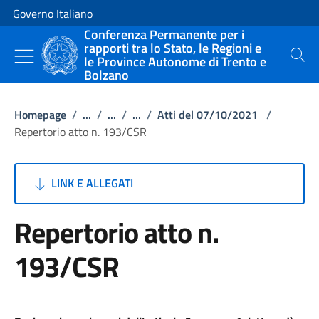
Vai al contenuto
Vai alla navigazione del sito
Governo Italiano
Conferenza Permanente per i
rapporti tra lo Stato, le Regioni e
le Province Autonome di Trento e
Cerca
Bolzano
Homepage
/
...
/
...
/
...
/
Atti del 07/10/2021
/
Repertorio atto n. 193/CSR
LINK E ALLEGATI
Repertorio atto n.
193/CSR