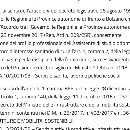
 ai sensi dell’articolo 4 del decreto legislativo 28 agosto 19
rno, le Regioni e le Province autonome di Trento e Bolzano c
l’Accordo tra il Governo, le Regioni e le Province autonome d
 23 novembre 2017 (Rep. Atti n. 209/CSR), concernente
ione del profilo professionale dell’Assistente di studio odont
ore d’interesse sanitario di cui all’art. 1, comma 2, della leg
n. 43, e per la disciplina della formazione, successivamente
to del Presidente del Consiglio dei Ministri 9 febbraio 2018
4.10/2021/93 - Servizio sanità, lavoro e politiche sociali
ai sensi dell’articolo 1, comma 866, della legge 28 dicembre 
articolo 1, comma 140, della legge 11 dicembre 2016 n. 232, 
creto del Ministro delle infrastrutture e della mobilità sosten
 termini contenuti nei D.M. n. 25/2017, n. 408/2017 e n. 3
TTURE E MOBILITA’ SOSTENIBILI)
4.13/2021/39 – Servizio attività produttive, infrastrutture e