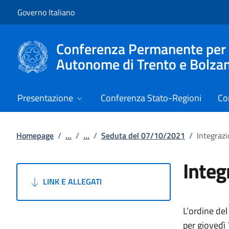
Vai al contenuto
Vai alla navigazione del sito
Governo Italiano
Conferenza Permanente per i r
Autonome di Trento e Bolza
Presentazione
Conferenza Stato-Regioni
Co
Homepage
/
...
/
...
/
Seduta del 07/10/2021
/
Integraz
Integ
LINK E ALLEGATI
L’ordine del
per giovedì