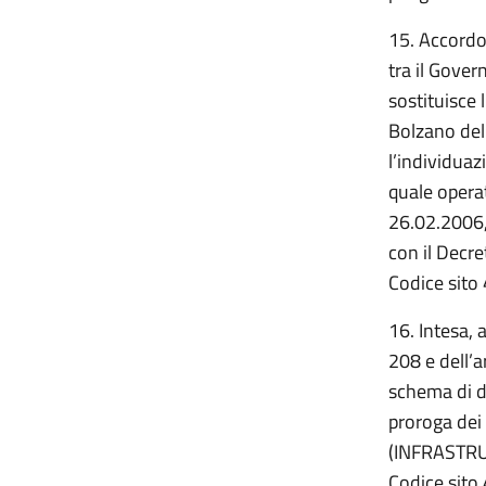
15. Accordo,
tra il Gove
sostituisce 
Bolzano del
l’individuaz
quale operat
26.02.2006, 
con il Decre
Codice sito 
16. Intesa, 
208 e dell’
schema di de
proroga dei
(INFRASTRU
Codice sito 