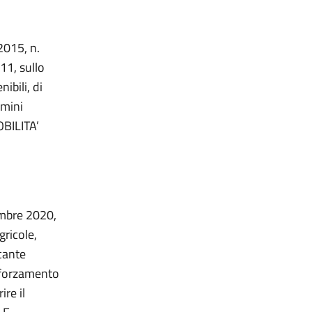
2015, n.
11, sullo
ibili, di
rmini
BILITA’
embre 2020,
gricole,
ecante
rafforzamento
ire il