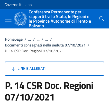
Vai al contenuto
Vai alla navigazione del sito
Governo Italiano
Conferenza Permanente per i
rapporti tra lo Stato, le Regioni e
le Province Autonome di Trento e
Cerca
Bolzano
Homepage
/
...
/
...
/
...
/
Documenti consegnati nella seduta 07/10/2021
/
P. 14 CSR Doc. Regioni 07/10/2021
LINK E ALLEGATI
P. 14 CSR Doc. Regioni
07/10/2021