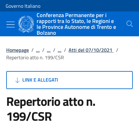
Vai al contenuto
Vai alla navigazione del sito
Governo Italiano
Conferenza Permanente per i
rapporti tra lo Stato, le Regioni e
le Province Autonome di Trento e
Cerca
Bolzano
Homepage
/
...
/
...
/
...
/
Atti del 07/10/2021
/
Repertorio atto n. 199/CSR
LINK E ALLEGATI
Repertorio atto n.
199/CSR