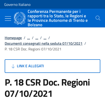
Vai al contenuto
Vai alla navigazione del sito
Governo Italiano
Conferenza Permanente per i
rapporti tra lo Stato, le Regioni e
le Province Autonome di Trento e
Cerca
Bolzano
Homepage
/
...
/
...
/
...
/
Documenti consegnati nella seduta 07/10/2021
/
P. 18 CSR Doc. Regioni 07/10/2021
LINK E ALLEGATI
P. 18 CSR Doc. Regioni
07/10/2021