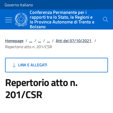
Vai al contenuto
Vai alla navigazione del sito
Governo Italiano
Conferenza Permanente per i
rapporti tra lo Stato, le Regioni e
le Province Autonome di Trento e
Cerca
Bolzano
Homepage
/
...
/
...
/
...
/
Atti del 07/10/2021
/
Repertorio atto n. 201/CSR
LINK E ALLEGATI
Repertorio atto n.
201/CSR