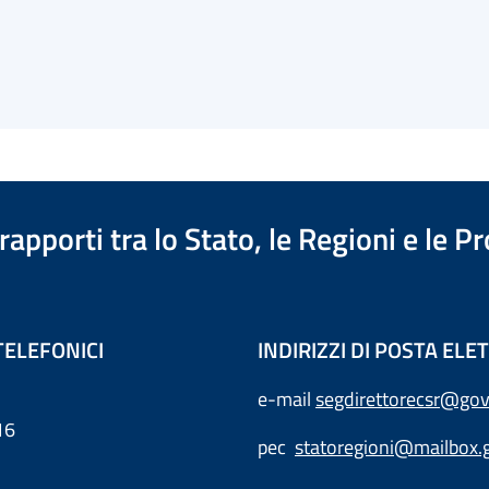
apporti tra lo Stato, le Regioni e le 
TELEFONICI
INDIRIZZI DI POSTA EL
e-mail
segdirettorecsr@gov
16
pec
statoregioni@mailbox.g