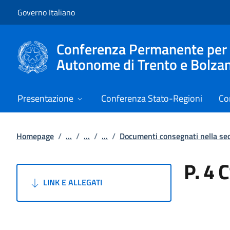
Vai al contenuto
Vai alla navigazione del sito
Governo Italiano
Conferenza Permanente per i r
Autonome di Trento e Bolza
Presentazione
Conferenza Stato-Regioni
Co
Homepage
/
...
/
...
/
...
/
Documenti consegnati nella s
P. 4 
LINK E ALLEGATI