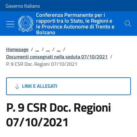
Vai al contenuto
Vai alla navigazione del sito
Governo Italiano
Conferenza Permanente per i
rapporti tra lo Stato, le Regioni e
le Province Autonome di Trento e
Cerca
Bolzano
Homepage
/
...
/
...
/
...
/
Documenti consegnati nella seduta 07/10/2021
/
P. 9 CSR Doc. Regioni 07/10/2021
LINK E ALLEGATI
P. 9 CSR Doc. Regioni
07/10/2021