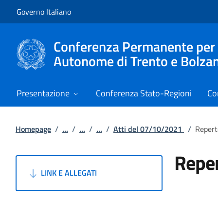
Vai al contenuto
Vai alla navigazione del sito
Governo Italiano
Conferenza Permanente per i r
Autonome di Trento e Bolza
Presentazione
Conferenza Stato-Regioni
Co
Homepage
/
...
/
...
/
...
/
Atti del 07/10/2021
/
Repert
Reper
LINK E ALLEGATI