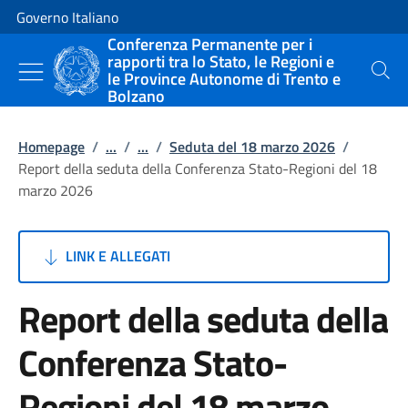
Vai al contenuto
Vai alla navigazione del sito
Governo Italiano
Conferenza Permanente per i
rapporti tra lo Stato, le Regioni e
le Province Autonome di Trento e
Cerca
Bolzano
Homepage
/
...
/
...
/
Seduta del 18 marzo 2026
/
Report della seduta della Conferenza Stato-Regioni del 18
marzo 2026
LINK E ALLEGATI
Report della seduta della
Conferenza Stato-
Regioni del 18 marzo