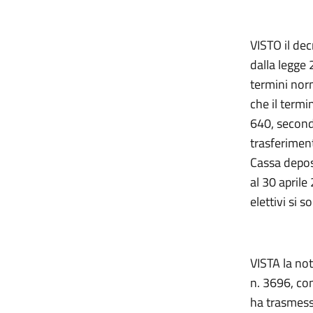
VISTO il de
dalla legge 
termini norm
che il termi
640, second
trasferiment
Cassa deposi
al 30 aprile 
elettivi si 
VISTA la not
n. 3696, con
ha trasmesso