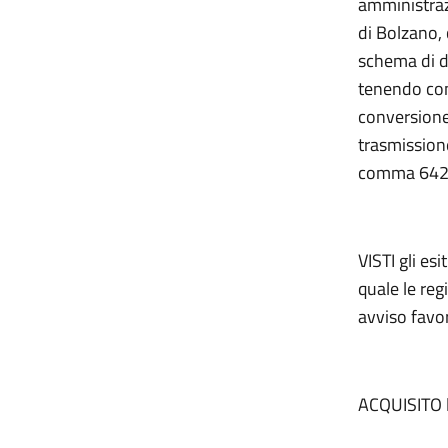
amministrazi
di Bolzano, 
schema di d
tenendo cont
conversione
trasmissione
comma 642, 
VISTI gli es
quale le re
avviso favor
ACQUISITO l