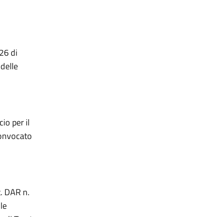
26 di
 delle
io per il
convocato
t. DAR n.
le