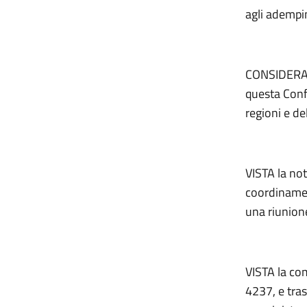
agli adempim
CONSIDERATO
questa Confe
regioni e d
VISTA la not
coordinamen
una riunion
VISTA la com
4237, e tra