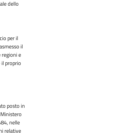
ale dello
io per il
rasmesso il
 regioni e
il proprio
ato posto in
l Ministero
484, nelle
i relative