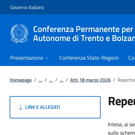
Vai al contenuto
Vai alla navigazione del sito
Governo Italiano
Conferenza Permanente per i r
Autonome di Trento e Bolza
Presentazione
Conferenza Stato-Regioni
Co
Homepage
/
...
/
...
/
...
/
Atti 18 marzo 2026
/
Repertor
Reper
LINK E ALLEGATI
Intesa, ai s
sullo schema