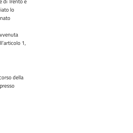
e di Trento e
iato lo
rnato
i
avvenuta
l’articolo 1,
corso della
spresso