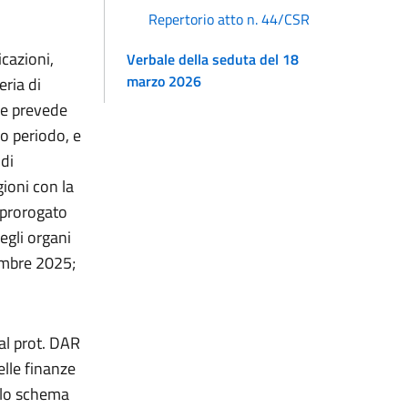
Repertorio atto n. 44/CSR
cazioni,
Verbale della seduta del 18
marzo 2026
eria di
ale prevede
zo periodo, e
di
gioni con la
è prorogato
degli organi
cembre 2025;
 al prot. DAR
elle finanze
, lo schema