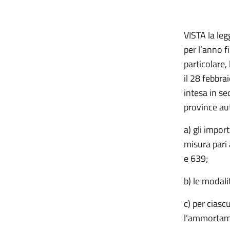
VISTA la leg
per l’anno f
particolare,
il 28 febbra
intesa in se
province au
a) gli import
misura pari 
e 639;
b) le modali
c) per cias
l’ammortamen