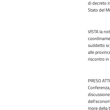
di decreto i
Stato del M
VISTA la not
coordinament
suddetto sch
alle provinc
riscontro in
PRESO ATTO 
Conferenza, 
discussione 
dell’economi
more della t