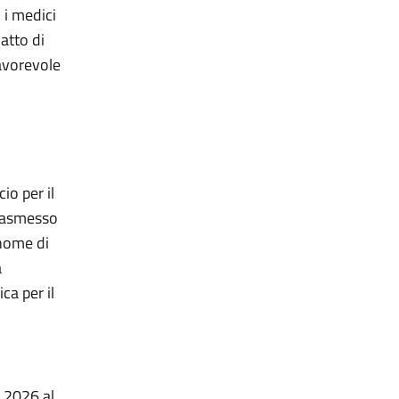
 i medici
’atto di
avorevole
io per il
trasmesso
onome di
a
a per il
o 2026 al