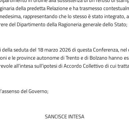
partimento in ordine alla sussistenza di un refuso di stamp
iginaria della predetta Relazione e ha trasmesso contestualm
medesima, rappresentando che lo stesso è stato integrato, al
ere del Dipartimento della Ragioneria generale dello Stato;
iti della seduta del 18 marzo 2026 di questa Conferenza, nel 
gioni e le province autonome di Trento e di Bolzano hanno e
evole all’intesa sull’ipotesi di Accordo Collettivo di cui tratta
’assenso del Governo;
SANCISCE INTESA