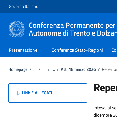
Vai al contenuto
Vai alla navigazione del sito
Governo Italiano
Conferenza Permanente per i r
Autonome di Trento e Bolza
Presentazione
Conferenza Stato-Regioni
Co
Homepage
/
...
/
...
/
...
/
Atti 18 marzo 2026
/
Repertor
Reper
LINK E ALLEGATI
Intesa, ai s
dicembre 201