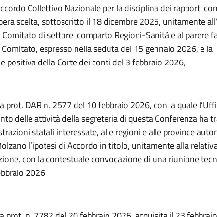
 Accordo Collettivo Nazionale per la disciplina dei rapporti con
libera scelta, sottoscritto il 18 dicembre 2025, unitamente all
el Comitato di settore comparto Regioni-Sanità e al parere f
o Comitato, espresso nella seduta del 15 gennaio 2026, e la
ne positiva della Corte dei conti del 3 febbraio 2026;
a prot. DAR n. 2577 del 10 febbraio 2026, con la quale l’Uffic
to delle attività della segreteria di questa Conferenza ha 
trazioni statali interessate, alle regioni e alle province aut
Bolzano l’ipotesi di Accordo in titolo, unitamente alla relativ
one, con la contestuale convocazione di una riunione tecnic
ebbraio 2026;
a prot. n. 7782 del 20 febbraio 2026, acquisita il 23 febbrai