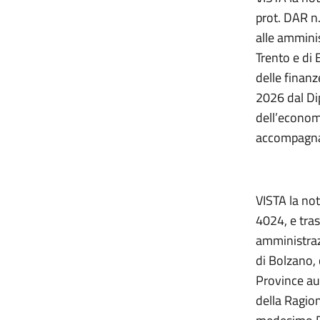
prot. DAR n
alle amminis
Trento e di 
delle finanz
2026 dal Di
dell’economi
accompagnam
VISTA la not
4024, e tra
amministrazi
di Bolzano, 
Province au
della Ragio