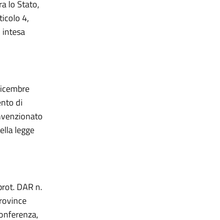
a lo Stato,
ticolo 4,
 intesa
 dicembre
ento di
onvenzionato
ella legge
 prot. DAR n.
Province
Conferenza,