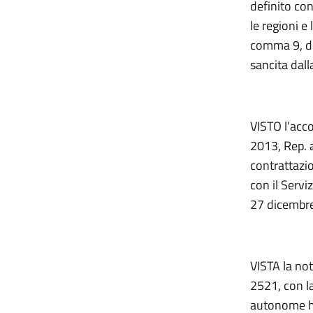
definito con
le regioni e
comma 9, de
sancita dal
VISTO l’acco
2013, Rep. 
contrattazio
con il Servi
27 dicembre
VISTA la not
2521, con la
autonome ha