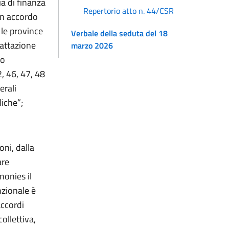
a di finanza
Repertorio atto n. 44/CSR
con accordo
 le province
Verbale della seduta del 18
rattazione
marzo 2026
to
, 46, 47, 48
erali
iche”;
ni, dalla
are
-nonies il
nzionale è
accordi
ollettiva,