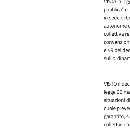
VISTA la leg
pubblica” e,
in sede di C
autonome di
collettiva r
convenzional
e 49 del de
sull’ordina
VISTO il dec
legge 26 ma
situazioni di
quale preve
garantito, s
collettivi n