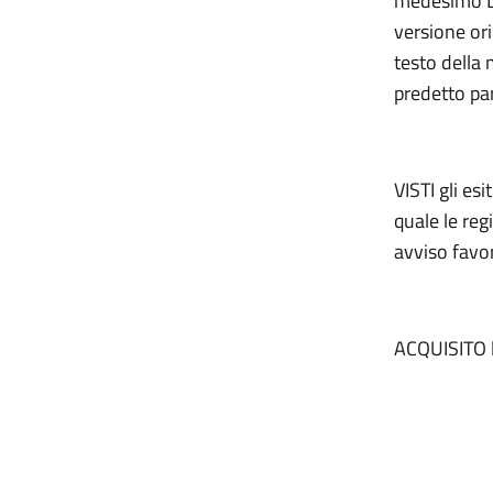
medesimo Di
versione or
testo della 
predetto par
VISTI gli es
quale le re
avviso favor
ACQUISITO l