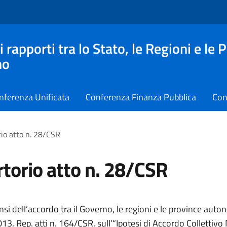
apporti tra lo Stato, le Regioni e le 
no
nferenza Unificata
Conferenza Finanza Pubblica
Con
io atto n. 28/CSR
torio atto n. 28/CSR
ensi dell’accordo tra il Governo, le regioni e le province aut
3, Rep. atti n. 164/CSR, sull’“Ipotesi di Accordo Collettivo