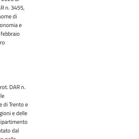
AR n. 3455,
onome di
economia e
 febbraio
ero
prot. DAR n.
le
e di Trento e
gioni e delle
Dipartimento
tato dal