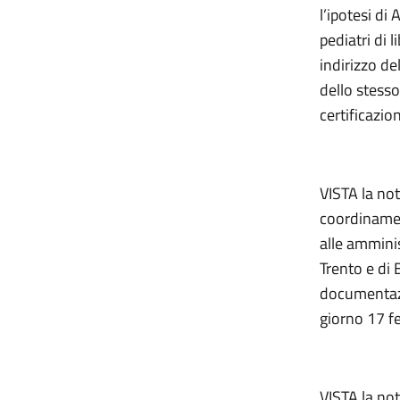
l’ipotesi di
pediatri di 
indirizzo d
dello stess
certificazio
VISTA la not
coordinamen
alle amminis
Trento e di 
documentazi
giorno 17 f
VISTA la not