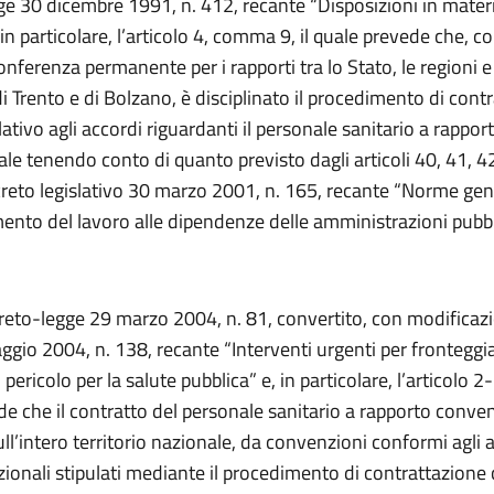
ge 30 dicembre 1991, n. 412, recante “Disposizioni in materi
 in particolare, l’articolo 4, comma 9, il quale prevede che, 
onferenza permanente per i rapporti tra lo Stato, le regioni e
 Trento e di Bolzano, è disciplinato il procedimento di cont
elativo agli accordi riguardanti il personale sanitario a rappor
e tenendo conto di quanto previsto dagli articoli 40, 41, 42
creto legislativo 30 marzo 2001, n. 165, recante “Norme gen
mento del lavoro alle dipendenze delle amministrazioni pubbl
reto-legge 29 marzo 2004, n. 81, convertito, con modificazio
ggio 2004, n. 138, recante “Interventi urgenti per fronteggi
 pericolo per la salute pubblica” e, in particolare, l’articolo 2
de che il contratto del personale sanitario a rapporto conve
ull’intero territorio nazionale, da convenzioni conformi agli 
azionali stipulati mediante il procedimento di contrattazione c