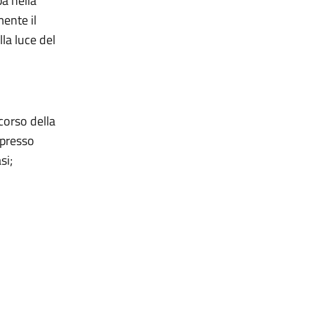
a nella
ente il
la luce del
corso della
spresso
si;