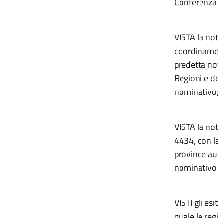
Conferenza 
VISTA la not
coordinamen
predetta not
Regioni e de
nominativo
VISTA la not
4434, con la
province aut
nominativo d
VISTI gli es
quale le re