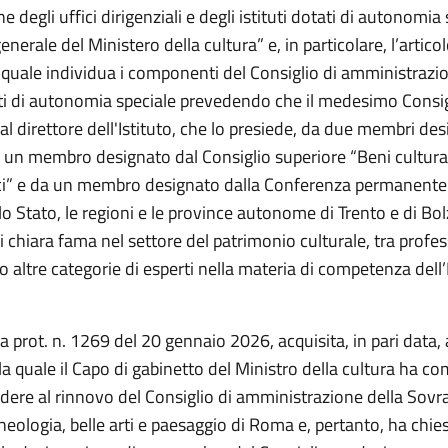
e degli uffici dirigenziali e degli istituti dotati di autonomia 
enerale del Ministero della cultura” e, in particolare, l’artico
 quale individua i componenti del Consiglio di amministrazio
tati di autonomia speciale prevedendo che il medesimo Consig
 direttore dell'Istituto, che lo presiede, da due membri des
a un membro designato dal Consiglio superiore “Beni cultural
ci” e da un membro designato dalla Conferenza permanente 
 lo Stato, le regioni e le province autonome di Trento e di Bol
di chiara fama nel settore del patrimonio culturale, tra profes
 o altre categorie di esperti nella materia di competenza dell’I
a prot. n. 1269 del 20 gennaio 2026, acquisita, in pari data, 
la quale il Capo di gabinetto del Ministro della cultura ha c
dere al rinnovo del Consiglio di amministrazione della Sov
heologia, belle arti e paesaggio di Roma e, pertanto, ha chie