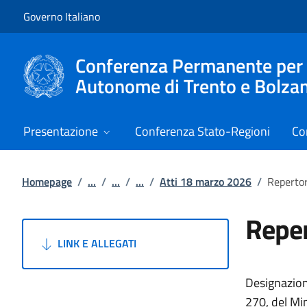
Vai al contenuto
Vai alla navigazione del sito
Governo Italiano
Conferenza Permanente per i r
Autonome di Trento e Bolza
Presentazione
Conferenza Stato-Regioni
Co
Homepage
/
...
/
...
/
...
/
Atti 18 marzo 2026
/
Repertor
Reper
LINK E ALLEGATI
Designazione
270, del Min