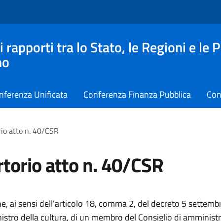
apporti tra lo Stato, le Regioni e le 
no
nferenza Unificata
Conferenza Finanza Pubblica
Con
io atto n. 40/CSR
torio atto n. 40/CSR
, ai sensi dell’articolo 18, comma 2, del decreto 5 settemb
istro della cultura, di un membro del Consiglio di amminist