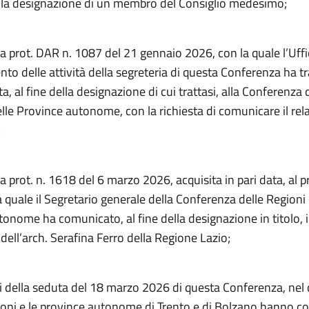
la designazione di un membro del Consiglio medesimo;
a prot. DAR n. 1087 del 21 gennaio 2026, con la quale l’Uffic
to delle attività della segreteria di questa Conferenza ha t
a, al fine della designazione di cui trattasi, alla Conferenza 
lle Province autonome, con la richiesta di comunicare il rel
;
a prot. n. 1618 del 6 marzo 2026, acquisita in pari data, al p
 quale il Segretario generale della Conferenza delle Regioni 
onome ha comunicato, al fine della designazione in titolo, i
ell’arch. Serafina Ferro della Regione Lazio;
iti della seduta del 18 marzo 2026 di questa Conferenza, nel 
gioni e le province autonome di Trento e di Bolzano hanno co