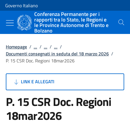
Vai al contenuto
Vai alla navigazione del sito
Governo Italiano
Conferenza Permanente per i
rapporti tra lo Stato, le Regioni e
le Province Autonome di Trento e
Cerca
Bolzano
Homepage
/
...
/
...
/
...
/
Documenti consegnati in seduta del 18 marzo 2026
/
P. 15 CSR Doc. Regioni 18mar2026
LINK E ALLEGATI
P. 15 CSR Doc. Regioni
18mar2026