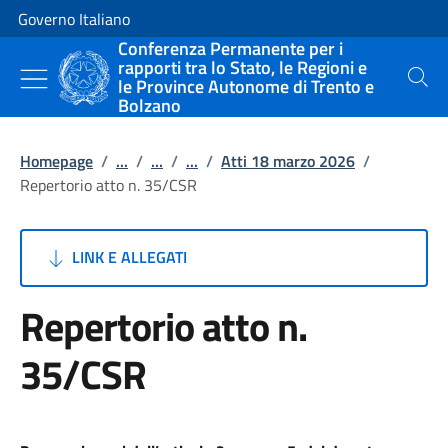
Vai al contenuto
Vai alla navigazione del sito
Governo Italiano
Conferenza Permanente per i
rapporti tra lo Stato, le Regioni e
le Province Autonome di Trento e
Cerca
Bolzano
Homepage
/
...
/
...
/
...
/
Atti 18 marzo 2026
/
Repertorio atto n. 35/CSR
LINK E ALLEGATI
Repertorio atto n.
35/CSR