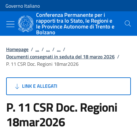
Vai al contenuto
Vai alla navigazione del sito
Governo Italiano
Conferenza Permanente per i
rapporti tra lo Stato, le Regioni e
le Province Autonome di Trento e
Cerca
Bolzano
Homepage
/
...
/
...
/
...
/
Documenti consegnati in seduta del 18 marzo 2026
/
P. 11 CSR Doc. Regioni 18mar2026
LINK E ALLEGATI
P. 11 CSR Doc. Regioni
18mar2026