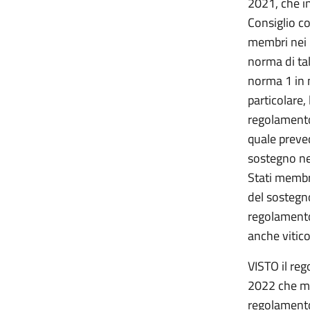
2021, che i
Consiglio con
membri nei r
norma di ta
norma 1 in 
particolare,
regolamento
quale preve
sostegno nel
Stati membr
del sostegno
regolamento
anche vitico
VISTO il re
2022 che mo
regolamento