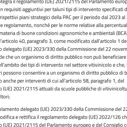
ntegra il regolamento (UE) 2021/2115 del Parlamento europ
 requisiti aggiuntivi per taluni tipi di intervento specificati d
ispettivi piani strategici della PAC per il periodo dal 2023 a
le regolamento, nonché per le norme relative alla percentual
materia di buone condizioni agronomiche e ambientali (BCAA
 l’articolo 40, paragrafo 3, come modificato dall’articolo 1 de
 delegato (UE) 2023/330 della Commissione del 22 novemb
de che un organismo di diritto pubblico non può beneficiare
l’ambito dei tipi di intervento nel settore vitivinicolo e che, t
i possono consentire a un organismo di diritto pubblico di b
 anche per interventi di cui all’articolo 58, paragrafo 1, del
 (UE) 2021/2115 attuati da scuole pubbliche di vitivinicolt
ltori;
golamento delegato (UE) 2023/330 della Commissione del 
difica e rettifica il regolamento delegato (UE) 2022/126 che
 (UE) 2021/2115 del Parlamento europeo e del Consiglio co