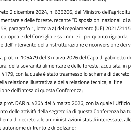
reto 2 dicembre 2024, n. 635206, del Ministro dell’agricoltur
imentare e delle foreste, recante “Disposizioni nazionali di 
o 58, paragrafo 1, lettera a) del regolamento (UE) 2021/2115
europeo e del Consiglio e ss. mm. e ii. per quanto riguarda
ne dell’intervento della ristrutturazione e riconversione dei v
ta prot. n. 105479 del 3 marzo 2026 del Capo di gabinetto d
ura, della sovranità alimentare e delle foreste, acquisita, in p
 4179, con la quale è stato trasmesso lo schema di decreto i
lla relazione illustrativa e della relazione tecnica, al fine
zione dell’intesa di questa Conferenza;
a prot. DAR n. 4264 del 4 marzo 2026, con la quale l’Ufficio 
o delle attività della segreteria di questa Conferenza ha t
ema di decreto alle amministrazioni statali interessate, alle
ce autonome di Trento e di Bolzano;