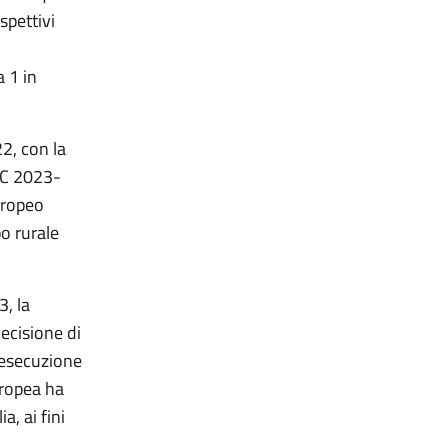
spettivi
 1 in
2, con la
AC 2023-
europeo
o rurale
3, la
ecisione di
 esecuzione
uropea ha
, ai fini