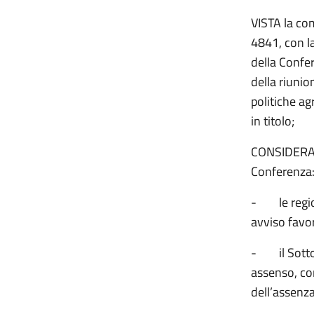
VISTA la com
4841, con l
della Confe
della riunio
politiche ag
in titolo;
CONSIDERATO
Conferenza
-
le reg
avviso favor
-
il Sot
assenso, con
dell’assenza