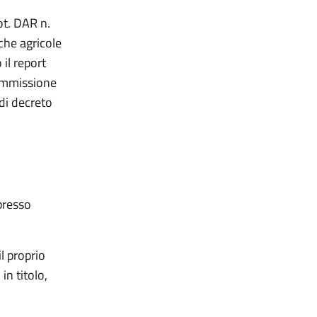
ot. DAR n.
che agricole
il report
ommissione
 di decreto
presso
l proprio
in titolo,