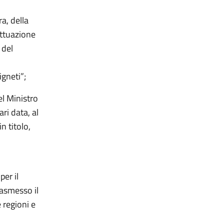
a, della
attuazione
 del
igneti”;
el Ministro
ari data, al
n titolo,
per il
rasmesso il
 regioni e