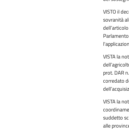
VISTO il dec
sovranità al
dell’articol
Parlamento 
l'applicazio
VISTA la no
dell’agricolt
prot. DAR n.
corredato de
dell’acquisi
VISTA la not
coordinament
suddetto sch
alle provin