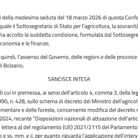
siti della medesima seduta del 18 marzo 2026 di questa Conf
quale il Sottosegretario di Stato per l’agricoltura, la sovrani
 ha accolto la suddetta condizione, formulata dal Sottosegre
economia e le finanze;
quindi, l’assenso del Governo, delle regioni e delle provin
di Bolzano;
SANCISCE INTESA
di cui in premessa, ai sensi dell’articolo 4, comma 3, della le
0, n. 428, sullo schema di decreto del Ministro dell’agricolt
imentare e delle foreste, concernente modifica del decreto 
024, recante “Disposizioni nazionali di attuazione dell’arti
, lettera a) del regolamento (UE) 2021/2115 del Parlament
o e ss. mm. e ii. per quanto riguarda l’applicazione dell’inter