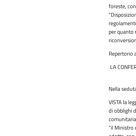
foreste, co
“Disposizion
regolamento
per quanto r
riconversion
Repertorio 
LA CONFER
Nella sedut
VISTA la le
di obblighi 
comunitaria 
“il Ministro