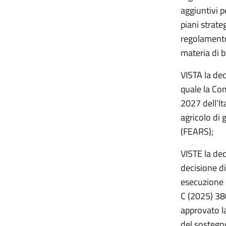
aggiuntivi pe
piani strate
regolamento
materia di 
VISTA la de
quale la Co
2027 dell’It
agricolo di 
(FEARS);
VISTE la dec
decisione d
esecuzione 
C (2025) 38
approvato la
del sostegn