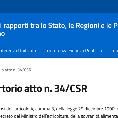
apporti tra lo Stato, le Regioni e le 
no
nferenza Unificata
Conferenza Finanza Pubblica
Con
io atto n. 34/CSR
torio atto n. 34/CSR
ensi dell’articolo 4, comma 3, della legge 29 dicembre 1990, n
creto del Ministro dell’agricoltura, della sovranità alimenta