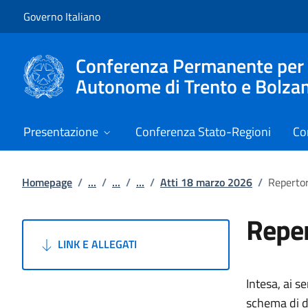
Vai al contenuto
Vai alla navigazione del sito
Governo Italiano
Conferenza Permanente per i r
Autonome di Trento e Bolza
Presentazione
Conferenza Stato-Regioni
Co
Homepage
/
...
/
...
/
...
/
Atti 18 marzo 2026
/
Repertor
Reper
LINK E ALLEGATI
Intesa, ai s
schema di de