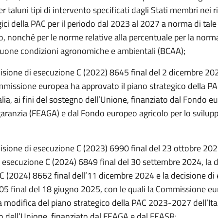
r taluni tipi di intervento specificati dagli Stati membri nei ri
gici della PAC per il periodo dal 2023 al 2027 a norma di tale
, nonché per le norme relative alla percentuale per la norma
buone condizioni agronomiche e ambientali (BCAA);
cisione di esecuzione C (2022) 8645 final del 2 dicembre 202
mmissione europea ha approvato il piano strategico della P
alia, ai fini del sostegno dell’Unione, finanziato dal Fondo 
garanzia (FEAGA) e dal Fondo europeo agricolo per lo svilupp
isione di esecuzione C (2023) 6990 final del 23 ottobre 202
i esecuzione C (2024) 6849 final del 30 settembre 2024, la d
C (2024) 8662 final dell’11 dicembre 2024 e la decisione di
05 final del 18 giugno 2025, con le quali la Commissione e
 modifica del piano strategico della PAC 2023-2027 dell’Italia
o dell’Unione, finanziato dal FEAGA e dal FEASR;