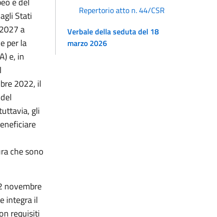
eo e del
Repertorio atto n. 44/CSR
agli Stati
l 2027 a
Verbale della seduta del 18
e per la
marzo 2026
) e, in
l
re 2022, il
 del
uttavia, gli
eneficiare
ura che sono
22 novembre
 integra il
n requisiti