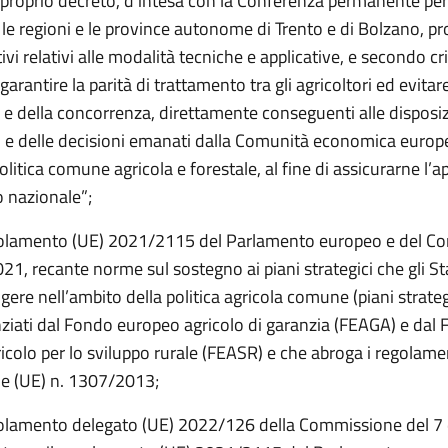
 proprio decreto, d’intesa con la Conferenza permanente per 
, le regioni e le province autonome di Trento e di Bolzano, 
vi relativi alle modalità tecniche e applicative, e secondo crit
arantire la parità di trattamento tra gli agricoltori ed evitar
 e della concorrenza, direttamente conseguenti alle disposiz
 e delle decisioni emanati dalla Comunità economica europ
olitica comune agricola e forestale, al fine di assicurarne l’a
io nazionale”;
golamento (UE) 2021/2115 del Parlamento europeo e del Con
21, recante norme sul sostegno ai piani strategici che gli S
ere nell’ambito della politica agricola comune (piani strateg
nziati dal Fondo europeo agricolo di garanzia (FEAGA) e dal
colo per lo sviluppo rurale (FEASR) e che abroga i regolamen
e (UE) n. 1307/2013;
golamento delegato (UE) 2022/126 della Commissione del 7