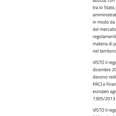
adotta, con
tra lo Stato
amministrati
in modo da g
del mercato
regolamenti
materia di p
nel territor
VISTO il re
dicembre 20
devono redig
PAC) e fina
europeo agri
1305/2013 
VISTO il re