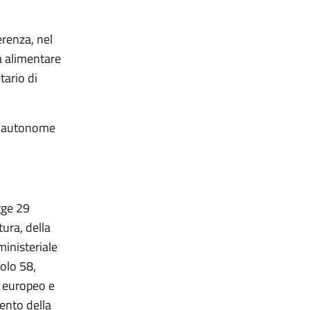
erenza, nel
tà alimentare
tario di
ce autonome
gge 29
ura, della
ministeriale
colo 58,
o europeo e
vento della