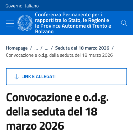
Vai al contenuto
Vai alla navigazione del sito
Governo Italiano
Conferenza Permanente per i
rapporti tra lo Stato, le Regioni e
le Province Autonome di Trento e
Cerca
Bolzano
Homepage
/
...
/
...
/
Seduta del 18 marzo 2026
/
Convocazione e o.d.g. della seduta del 18 marzo 2026
LINK E ALLEGATI
Convocazione e o.d.g.
della seduta del 18
marzo 2026