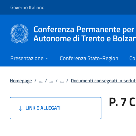
Vai al contenuto
Vai alla navigazione del sito
Governo Italiano
Conferenza Permanente per i r
Autonome di Trento e Bolza
Presentazione
Conferenza Stato-Regioni
Co
Homepage
/
...
/
...
/
...
/
Documenti consegnati in sedu
P. 7 
LINK E ALLEGATI