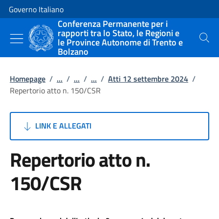
Vai al contenuto
Vai alla navigazione del sito
Governo Italiano
Conferenza Permanente per i
rapporti tra lo Stato, le Regioni e
le Province Autonome di Trento e
Cerca
Bolzano
Homepage
/
...
/
...
/
...
/
Atti 12 settembre 2024
/
Repertorio atto n. 150/CSR
LINK E ALLEGATI
Repertorio atto n.
150/CSR