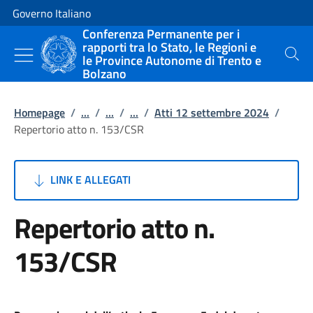
Vai al contenuto
Vai alla navigazione del sito
Governo Italiano
Conferenza Permanente per i
rapporti tra lo Stato, le Regioni e
le Province Autonome di Trento e
Cerca
Bolzano
Homepage
/
...
/
...
/
...
/
Atti 12 settembre 2024
/
Repertorio atto n. 153/CSR
LINK E ALLEGATI
Repertorio atto n.
153/CSR