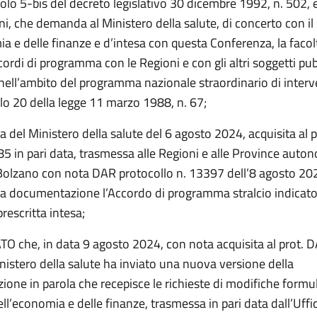
colo 5-bis del decreto legislativo 30 dicembre 1992, n. 502, 
i, che demanda al Ministero della salute, di concerto con il
a e delle finanze e d’intesa con questa Conferenza, la facol
cordi di programma con le Regioni e con gli altri soggetti pub
 nell’ambito del programma nazionale straordinario di interven
olo 20 della legge 11 marzo 1988, n. 67;
a del Ministero della salute del 6 agosto 2024, acquisita al 
5 in pari data, trasmessa alle Regioni e alle Province auto
 Bolzano con nota DAR protocollo n. 13397 dell’8 agosto 20
la documentazione l’Accordo di programma stralcio indicato
 prescritta intesa;
 che, in data 9 agosto 2024, con nota acquisita al prot. 
nistero della salute ha inviato una nuova versione della
one in parola che recepisce le richieste di modifiche formul
ll’economia e delle finanze, trasmessa in pari data dall’Uffici