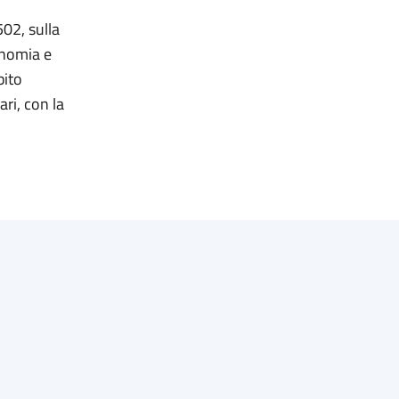
502, sulla
onomia e
bito
ri, con la