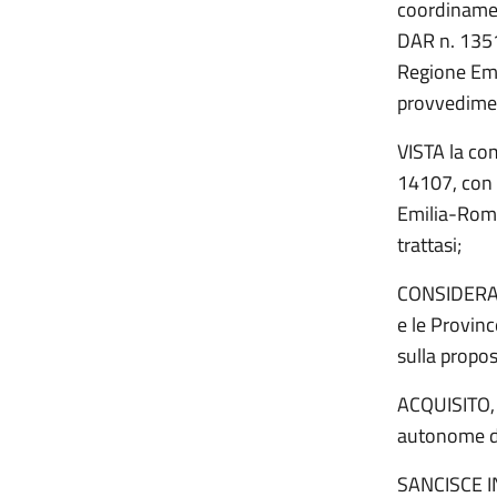
coordinamen
DAR n. 1351
Regione Emil
provvedimen
VISTA la co
14107, con 
Emilia-Roma
trattasi;
CONSIDERATO
e le Provin
sulla propos
ACQUISITO, 
autonome di
SANCISCE 