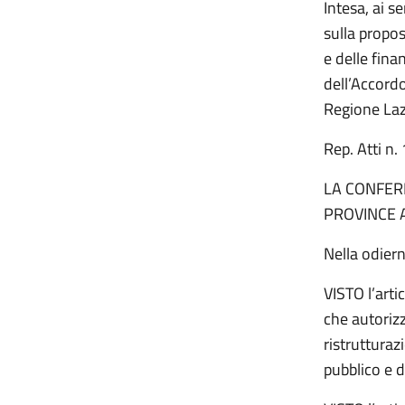
Intesa, ai s
sulla propos
e delle fina
dell’Accordo
Regione Lazi
Rep. Atti n
LA CONFERE
PROVINCE 
Nella odier
VISTO l’arti
che autorizz
ristruttura
pubblico e d