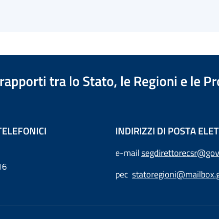
apporti tra lo Stato, le Regioni e le 
TELEFONICI
INDIRIZZI DI POSTA EL
e-mail
segdirettorecsr@gov
16
pec
statoregioni@mailbox.g