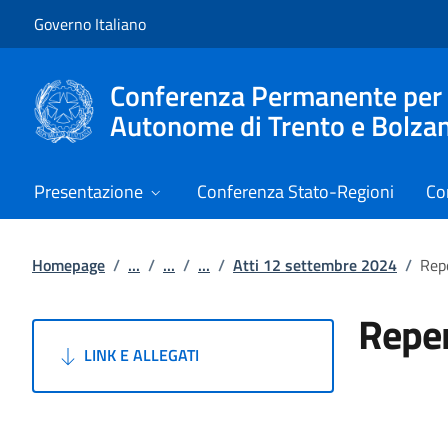
Vai al contenuto
Vai alla navigazione del sito
Governo Italiano
Conferenza Permanente per i r
Autonome di Trento e Bolza
Presentazione
Conferenza Stato-Regioni
Co
Homepage
/
...
/
...
/
...
/
Atti 12 settembre 2024
/
Rep
Reper
LINK E ALLEGATI