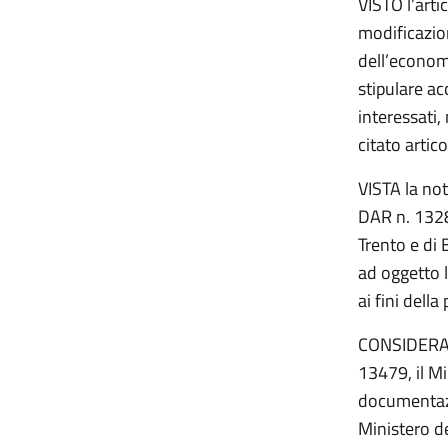
VISTO l’arti
modificazion
dell’economi
stipulare ac
interessati,
citato artic
VISTA la not
DAR n. 1328
Trento e di
ad oggetto 
ai fini della
CONSIDERATO
13479, il Mi
documentazi
Ministero de