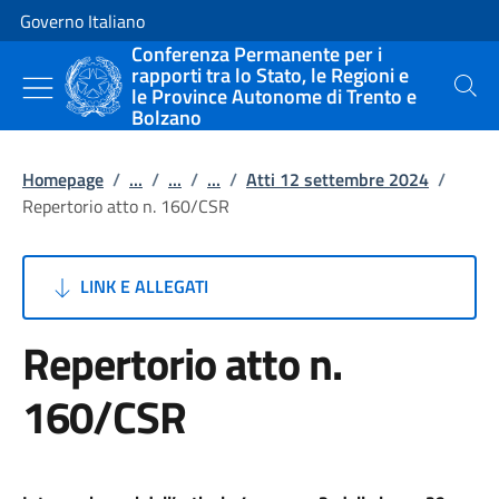
Vai al contenuto
Vai alla navigazione del sito
Governo Italiano
Conferenza Permanente per i
rapporti tra lo Stato, le Regioni e
le Province Autonome di Trento e
Cerca
Bolzano
Homepage
/
...
/
...
/
...
/
Atti 12 settembre 2024
/
Repertorio atto n. 160/CSR
LINK E ALLEGATI
Repertorio atto n.
160/CSR