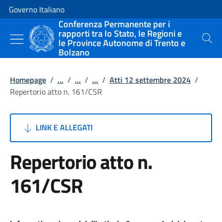
Vai al contenuto
Vai alla navigazione del sito
Governo Italiano
Conferenza Permanente per i
rapporti tra lo Stato, le Regioni e
le Province Autonome di Trento e
Cerca
Bolzano
Homepage
/
...
/
...
/
...
/
Atti 12 settembre 2024
/
Repertorio atto n. 161/CSR
LINK E ALLEGATI
Repertorio atto n.
161/CSR