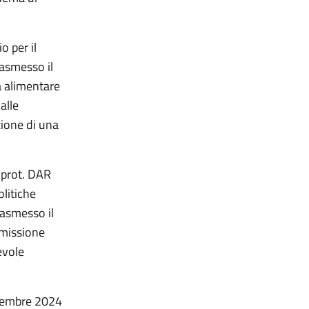
o per il
rasmesso il
à alimentare
alle
ione di una
 prot. DAR
litiche
rasmesso il
mmissione
evole
ttembre 2024