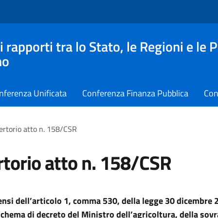
apporti tra lo Stato, le Regioni e le 
no
nferenza Unificata
Conferenza Finanza Pubblica
Con
ertorio atto n. 158/CSR
torio atto n. 158/CSR
sensi dell’articolo 1, comma 530, della legge 30 dicembre 
schema di decreto del Ministro dell’agricoltura, della sovr