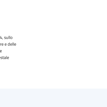
4, sullo
re e delle
te
estale