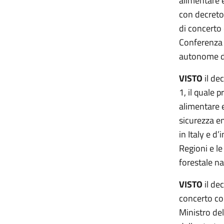
alimentare e
con decreto 
di concerto 
Conferenza p
autonome di
VISTO
il de
1, il quale 
alimentare e
sicurezza en
in Italy e d
Regioni e l
forestale na
VISTO
il de
concerto con
Ministro de