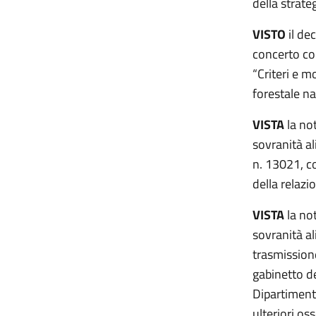
della strate
VISTO
il de
concerto co
“Criteri e m
forestale na
VISTA
la not
sovranità al
n. 13021, co
della relazio
VISTA
la not
sovranità al
trasmissione
gabinetto de
Dipartiment
ulteriori os