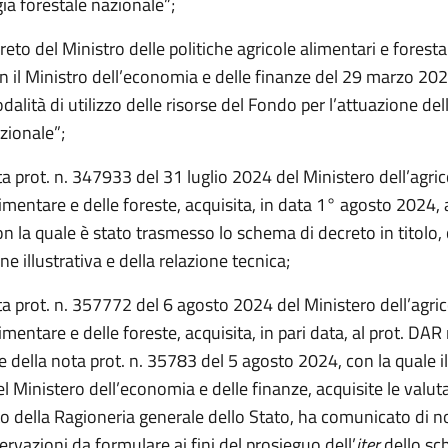
gia forestale nazionale”;
creto del Ministro delle politiche agricole alimentari e forestal
n il Ministro dell’economia e delle finanze del 29 marzo 202
odalità di utilizzo delle risorse del Fondo per l’attuazione del
zionale”;
a prot. n. 347933 del 31 luglio 2024 del Ministero dell’agrico
imentare e delle foreste, acquisita, in data 1° agosto 2024, 
n la quale è stato trasmesso lo schema di decreto in titolo,
ne illustrativa e della relazione tecnica;
a prot. n. 357772 del 6 agosto 2024 del Ministero dell’agrico
imentare e delle foreste, acquisita, in pari data, al prot. DAR
 della nota prot. n. 35783 del 5 agosto 2024, con la quale i
l Ministero dell’economia e delle finanze, acquisite le valut
o della Ragioneria generale dello Stato, ha comunicato di n
servazioni da formulare ai fini del prosieguo dell’
iter
dello sc