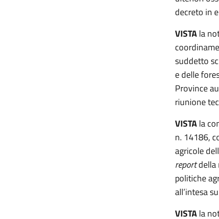
decreto in e
VISTA
la not
coordinament
suddetto sch
e delle fore
Province au
riunione tec
VISTA
la com
n. 14186, c
agricole de
report
della 
politiche a
all’intesa s
VISTA
la no