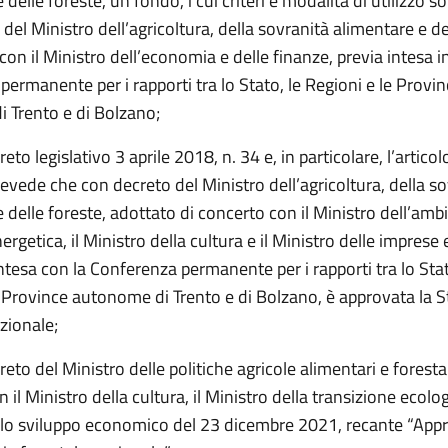
 delle foreste, un fondo, i cui criteri e modalità di utilizzo so
del Ministro dell’agricoltura, della sovranità alimentare e de
con il Ministro dell’economia e delle finanze, previa intesa i
ermanente per i rapporti tra lo Stato, le Regioni e le Provi
 Trento e di Bolzano;
creto legislativo 3 aprile 2018, n. 34 e, in particolare, l’artic
prevede che con decreto del Ministro dell’agricoltura, della s
 delle foreste, adottato di concerto con il Ministro dell’ambi
ergetica, il Ministro della cultura e il Ministro delle imprese
’intesa con la Conferenza permanente per i rapporti tra lo Stat
e Province autonome di Trento e di Bolzano, è approvata la S
zionale;
creto del Ministro delle politiche agricole alimentari e forestal
 il Ministro della cultura, il Ministro della transizione ecologi
llo sviluppo economico del 23 dicembre 2021, recante “App