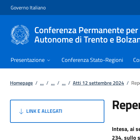
Vai al contenuto
Vai alla navigazione del sito
Governo Italiano
Conferenza Permanente per i r
Autonome di Trento e Bolza
Presentazione
Conferenza Stato-Regioni
Co
Homepage
/
...
/
...
/
...
/
Atti 12 settembre 2024
/
Rep
Reper
LINK E ALLEGATI
Intesa, ai 
234, sullo 