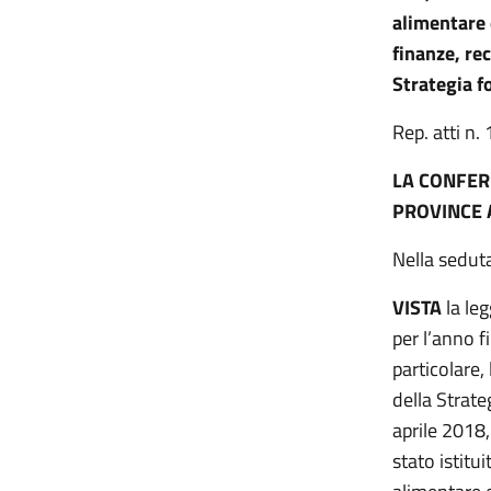
alimentare 
finanze, re
Strategia f
Rep. atti n
LA CONFER
PROVINCE 
Nella sedut
VISTA
la le
per l’anno f
particolare,
della Strate
aprile 2018, 
stato istitu