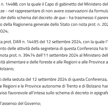
 n. 14488, con la quale il Capo di gabinetto del Ministero d
nze - nel rappresentare di non avere osservazioni da formular
’
iter
dello schema del decreto
de quo
- ha trasmesso il parer
o della Ragioneria generale dello Stato con nota prot. n. 20
2024;
a prot. DAR n. 14495 del 12 settembre 2024, con la quale l’Uf
to delle attività della segreteria di questa Conferenza ha t
nota prot. n. 39474 dell’11 settembre 2024 al Ministero dell
ità alimentare e delle foreste e alle Regioni e alle Province
Bolzano;
iti della seduta del 12 settembre 2024 di questa Conferenza,
 le Regioni e le Province autonome di Trento e di Bolzano h
iso favorevole all’intesa sullo schema di decreto in epigraf
l’assenso del Governo;