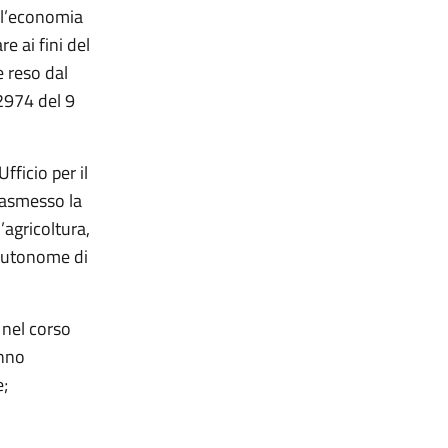
ell’economia
e ai fini del
e reso dal
2974 del 9
ficio per il
rasmesso la
’agricoltura,
 autonome di
 nel corso
anno
e;