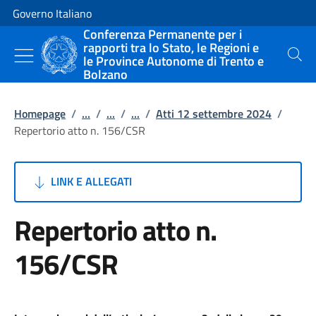
Vai al contenuto
Vai alla navigazione del sito
Governo Italiano
Conferenza Permanente per i
rapporti tra lo Stato, le Regioni e
le Province Autonome di Trento e
Cerca
Bolzano
Homepage
/
...
/
...
/
...
/
Atti 12 settembre 2024
/
Repertorio atto n. 156/CSR
LINK E ALLEGATI
Repertorio atto n.
156/CSR