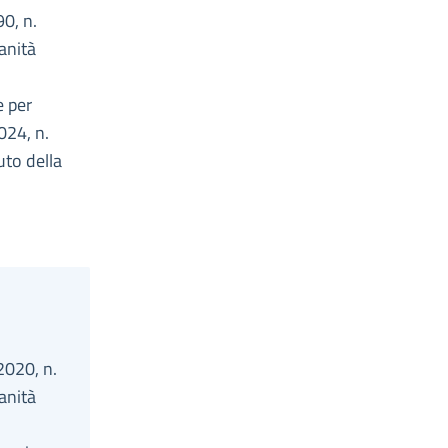
90, n.
anità
e per
024, n.
to della
2020, n.
anità