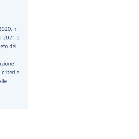
2020, n.
io 2021 e
reto del
uazione
criteri e
elle