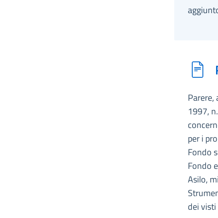
aggiunto
Parere, 
1997, n.
concerne
per i pr
Fondo so
Fondo eu
Asilo, m
Strument
dei vist