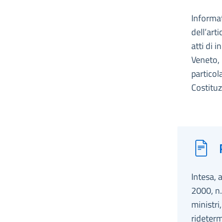
Informat
dell’art
atti di 
Veneto, 
particol
Costituz
Intesa, 
2000, n.
ministri
rideterm