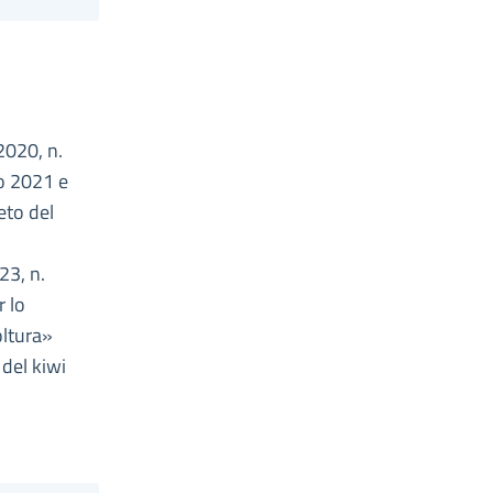
2020, n.
io 2021 e
eto del
23, n.
r lo
oltura»
 del kiwi