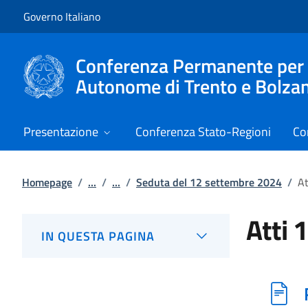
Vai al contenuto
Vai alla navigazione del sito
Governo Italiano
Conferenza Permanente per i r
Autonome di Trento e Bolza
Presentazione
Conferenza Stato-Regioni
Co
Homepage
/
...
/
...
/
Seduta del 12 settembre 2024
/
At
Atti 
IN QUESTA PAGINA