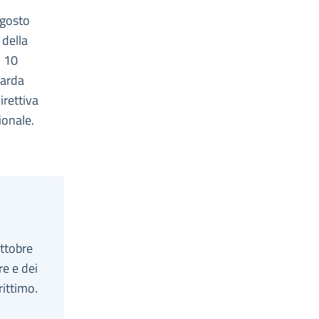
agosto
 della
l 10
uarda
direttiva
ionale.
ottobre
re e dei
rittimo.