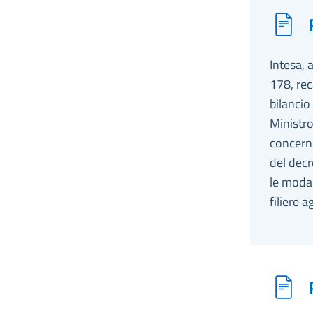
Intesa, 
178, rec
bilancio
Ministro
concerne
del decr
le modal
filiere a