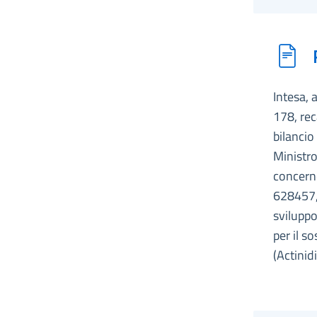
Intesa, 
178, rec
bilancio
Ministro
concern
628457, 
sviluppo
per il s
(Actinid