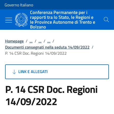
Vai al contenuto
Vai alla navigazione del sito
Governo Italiano
Conferenza Permanente per i
rapporti tra lo Stato, le Regioni e
le Province Autonome di Trento e
Cerca
Bolzano
Homepage
/
...
/
...
/
...
/
Documenti consegnati nella seduta 14/09/2022
/
P. 14 CSR Doc. Regioni 14/09/2022
LINK E ALLEGATI
P. 14 CSR Doc. Regioni
14/09/2022