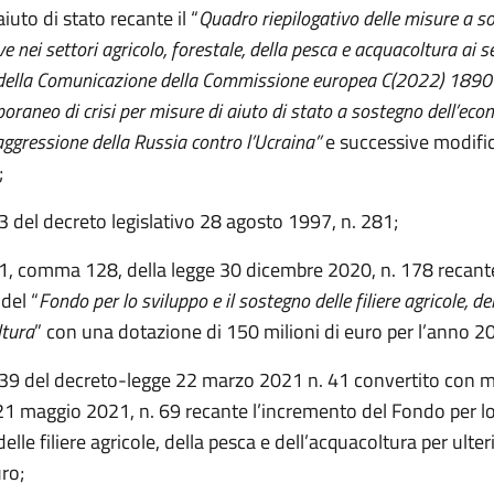
aiuto di stato recante il “
Quadro riepilogativo delle misure a s
e nei settori agricolo, forestale, della pesca e acquacoltura ai s
 della Comunicazione della Commissione europea C(2022) 1890 
raneo di crisi per misure di aiuto di stato a sostegno dell’eco
’aggressione della Russia contro l’Ucraina”
e successive modifi
;
. 3 del decreto legislativo 28 agosto 1997, n. 281;
. 1, comma 128, della legge 30 dicembre 2020, n. 178 recant
 del “
Fondo per lo sviluppo e il sostegno delle filiere agricole, de
ltura
” con una dotazione di 150 milioni di euro per l’anno 2
. 39 del decreto-legge 22 marzo 2021 n. 41 convertito con m
 21 maggio 2021, n. 69 recante l’incremento del Fondo per lo
delle filiere agricole, della pesca e dell’acquacoltura per ulter
uro;