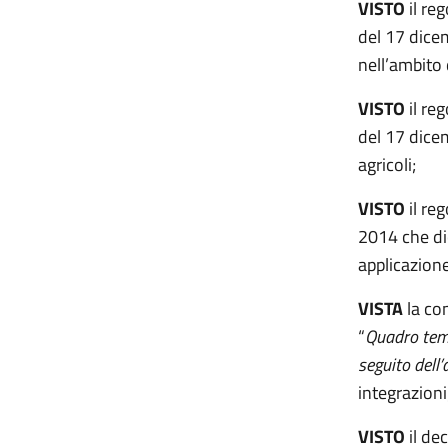
VISTO
il re
del 17 dicem
nell’ambito 
VISTO
il re
del 17 dice
agricoli;
VISTO
il r
2014 che dic
applicazione
VISTA
la co
“
Quadro temp
seguito dell
integrazioni
VISTO
il de