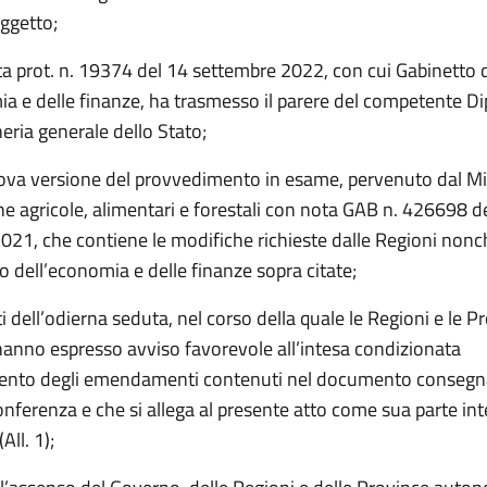
oggetto;
ta prot. n. 19374 del 14 settembre 2022, con cui Gabinetto 
ia e delle finanze, ha trasmesso il parere del competente D
eria generale dello Stato;
ova versione del provvedimento in esame, pervenuto dal Mi
che agricole, alimentari e forestali con nota GAB n. 426698 d
021, che contiene le modifiche richieste dalle Regioni nonc
o dell’economia e delle finanze sopra citate;
ti dell’odierna seduta, nel corso della quale le Regioni e le P
nno espresso avviso favorevole all’intesa condizionata
mento degli emendamenti contenuti nel documento consegn
nferenza e che si allega al presente atto come sua parte in
All. 1);