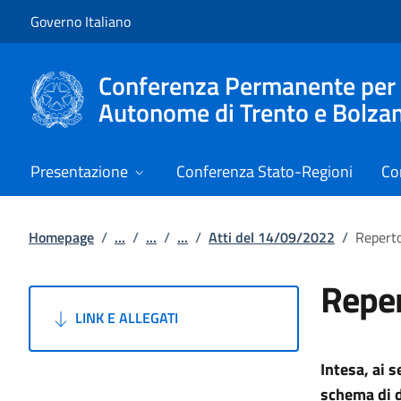
Vai al contenuto
Vai alla navigazione del sito
Governo Italiano
Conferenza Permanente per i r
Autonome di Trento e Bolza
Presentazione
Conferenza Stato-Regioni
Co
Homepage
/
...
/
...
/
...
/
Atti del 14/09/2022
/
Reperto
Reper
LINK E ALLEGATI
Intesa,
ai s
schema di d