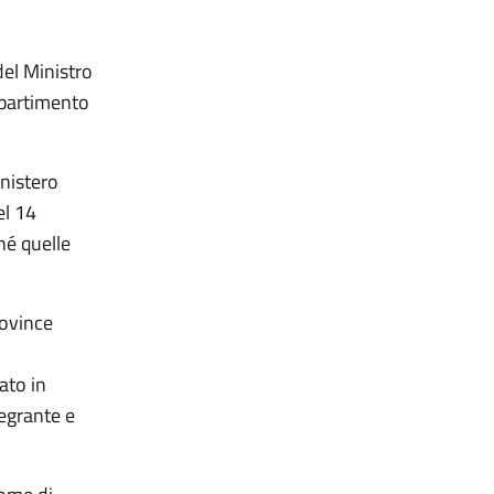
del Ministro
ipartimento
nistero
el 14
hé quelle
rovince
ato in
tegrante e