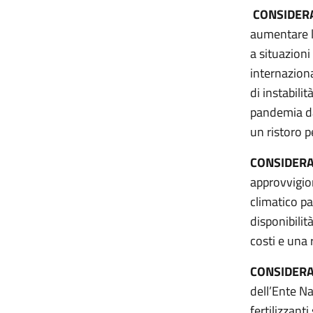
CONSIDER
aumentare l
a situazion
internazion
di instabili
pandemia da
un ristoro p
CONSIDER
approvvigio
climatico pa
disponibilit
costi e una 
CONSIDER
dell’Ente Na
fertilizzanti