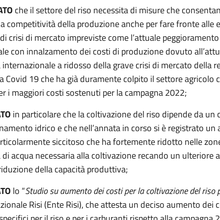
ATO
che il settore del riso necessita di misure che consenta
a competitività della produzione anche per fare fronte alle
i di crisi di mercato impreviste come l’attuale peggioramen
ale con innalzamento dei costi di produzione dovuto all’attu
tà internazionale a ridosso della grave crisi di mercato della 
 Covid 19 che ha già duramente colpito il settore agricol
er i maggiori costi sostenuti per la campagna 2022;
ATO
in particolare che la coltivazione del riso dipende da un
namento idrico e che nell’annata in corso si è registrato u
rticolarmente siccitoso che ha fortemente ridotto nelle zon
à di acqua necessaria alla coltivazione recando un ulteriore 
riduzione della capacità produttiva;
ATO
lo “
Studio su aumento dei costi per la coltivazione del riso 
zionale Risi (Ente Risi), che attesta un deciso aumento dei co
 specifici per il riso e per i carburanti rispetto alla campagna