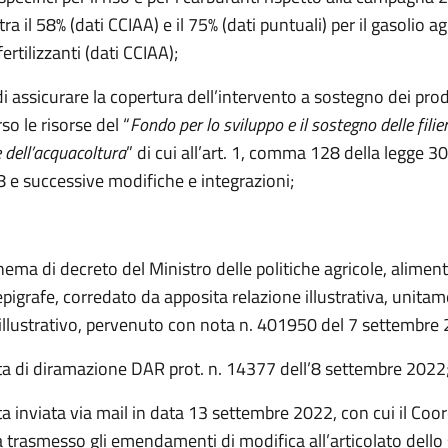
ra il 58% (dati CCIAA) e il 75% (dati puntuali) per il gasolio ag
fertilizzanti (dati CCIAA);
di assicurare la copertura dell’intervento a sostegno dei prod
so le risorse del “
Fondo per lo sviluppo e il sostegno delle filie
e dell’acquacoltura
” di cui all’art. 1, comma 128 della legge 
8 e successive modifiche e integrazioni;
hema di decreto del Ministro delle politiche agricole, aliment
 epigrafe, corredato da apposita relazione illustrativa, unita
 illustrativo, pervenuto con nota n. 401950 del 7 settembre
ta di diramazione DAR prot. n. 14377 dell’8 settembre 2022
ta inviata via mail in data 13 settembre 2022, con cui il Co
a trasmesso gli emendamenti di modifica all’articolato dell