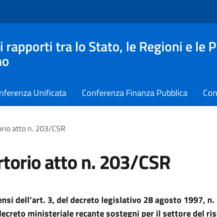
apporti tra lo Stato, le Regioni e le 
no
nferenza Unificata
Conferenza Finanza Pubblica
Con
rio atto n. 203/CSR
torio atto n. 203/CSR
ensi dell’art. 3, del decreto legislativo 28 agosto 1997, n.
ecreto ministeriale recante sostegni per il settore del riso