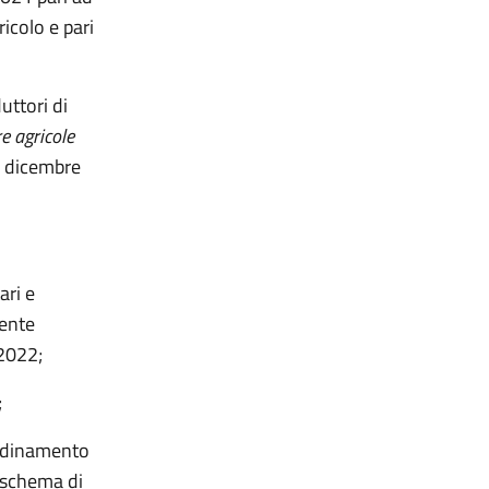
ricolo e pari
uttori di
re agricole
30 dicembre
ari e
mente
 2022;
;
ordinamento
o schema di