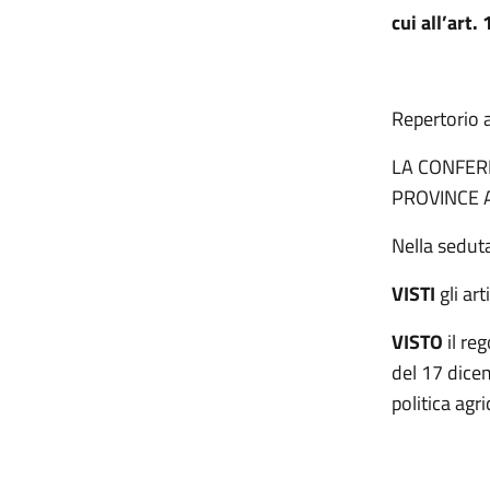
cui all’art
Repertorio 
LA CONFER
PROVINCE 
Nella sedut
VISTI
gli ar
VISTO
il re
del 17 dice
politica agr