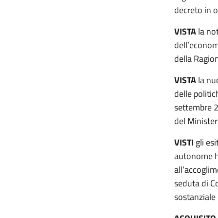
decreto in 
VISTA
la no
dell’econom
della Ragion
VISTA
la nu
delle politi
settembre 2
del Minister
VISTI
gli esi
autonome ha
all’accogli
seduta di Co
sostanziale (