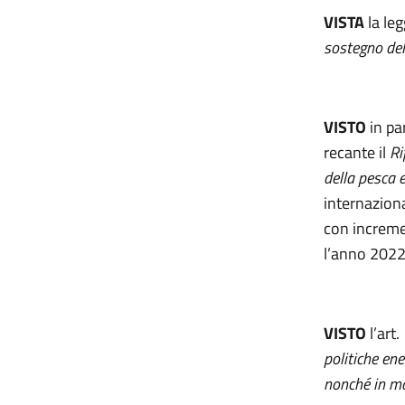
VISTA
la le
sostegno dell
VISTO
in pa
recante il
Ri
della pesca 
internaziona
con increme
l’anno 2022
VISTO
l’art
politiche ene
nonché in mat