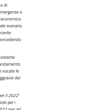
no di
 emergenze o
to economico
ale scenario
recente
o concedendo
 costante
n andamento
e vocate le
aggravio dei
per il 2022
”
sti per i
 2021 pari ad