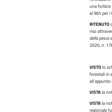
una forbice t
al 96% per i 
RITENUTO
riso attraver
della pesca 
2020, n. 17
VISTO
lo sc
forestali in
all’appunto
VISTA
la no
VISTA
la no
regionale h