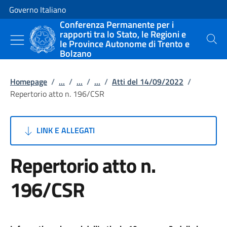
Vai al contenuto
Vai alla navigazione del sito
Governo Italiano
Conferenza Permanente per i
rapporti tra lo Stato, le Regioni e
le Province Autonome di Trento e
Cerca
Bolzano
Homepage
/
...
/
...
/
...
/
Atti del 14/09/2022
/
Repertorio atto n. 196/CSR
LINK E ALLEGATI
Repertorio atto n.
196/CSR