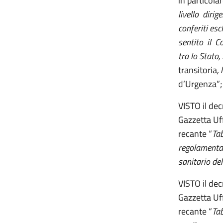
in particola
livello diri
conferiti esc
sentito il C
tra lo Stato,
transitoria
, 
d’Urgenza”;
VISTO il dec
Gazzetta Uff
recante “
Tab
regolamentare
sanitario del
VISTO il dec
Gazzetta Uff
recante “
Tab