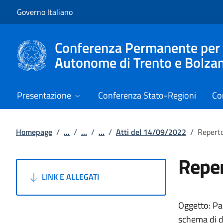
Vai al contenuto
Vai alla navigazione del sito
Governo Italiano
Conferenza Permanente per i r
Autonome di Trento e Bolza
Presentazione
Conferenza Stato-Regioni
Co
Homepage
/
...
/
...
/
...
/
Atti del 14/09/2022
/
Reperto
Reper
LINK E ALLEGATI
Oggetto: Par
schema di de