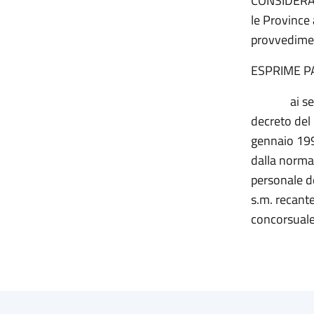
CONSIDERATO
le Province
provvedime
ESPRIME P
ai sensi de
decreto del 
gennaio 1998
dalla normat
personale de
s.m. recante 
concorsuale 