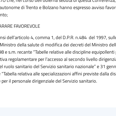
 che, nel corso dell’odierna seduta di questa Conferenza, 
 autonome di Trento e Bolzano hanno espresso avviso favor
nto;
ARARE FAVOREVOLE
ll’articolo 4, comma 1, del D.P.R. n.484 del 1997, sull
Ministro della salute di modifica dei decreti del Ministro del
 e s.m. recante “Tabelle relative alle discipline equipollenti
iva regolamentare per l’accesso al secondo livello dirigenzia
l ruolo sanitario del Servizio sanitario nazionale” e 31 gen
“Tabella relativa alle specializzazioni affini previste dalla dis
per il personale dirigenziale del Servizio sanitario.