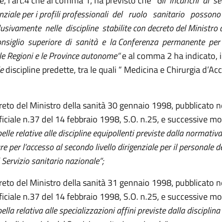
re, l’art.4 che al comma 1, ha previsto che
“
Gli incarichi di 
genziale per i profili professionali del ruolo sanitario posso
lusivamente nelle discipline stabilite con decreto del Ministro 
onsiglio superiore di sanità e la Conferenza permanente per 
 le Regioni e le Province autonome”
e al comma 2 ha indicato, i
le
discipline predette, tra le quali “ Medicina e Chirurgia d’Ac
reto del Ministro della sanità 30 gennaio 1998, pubblicato n
iciale n.37 del 14 febbraio 1998, S.O. n.25, e successive mod
elle relative alle discipline equipollenti previste dalla normativa
 per l’accesso al secondo livello dirigenziale per il personale d
 Servizio sanitario nazionale”;
reto del Ministro della sanità 31 gennaio 1998, pubblicato n
iciale n.37 del 14 febbraio 1998, S.O. n.25, e successive mod
ella relativa alle specializzazioni affini previste dalla disciplin