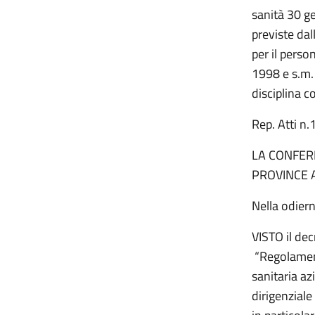
sanità 30 ge
previste dal
per il perso
1998 e s.m. 
disciplina c
Rep. Atti 
LA CONFERE
PROVINCE 
Nella odier
VISTO il de
“Regolament
sanitaria azi
dirigenziale