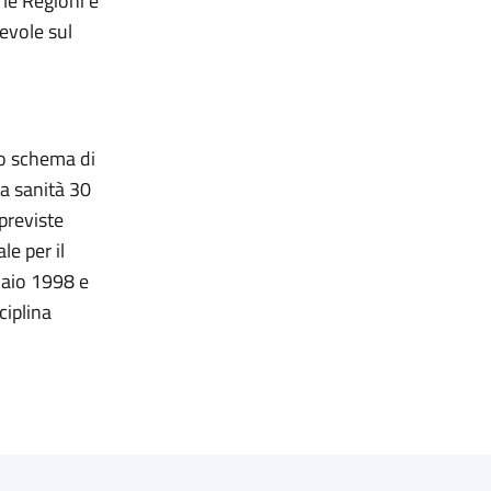
le Regioni e
evole sul
o schema di
la sanità 30
 previste
le per il
naio 1998 e
ciplina