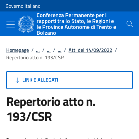
Vai al contenuto
Vai alla navigazione del sito
Governo Italiano
Conferenza Permanente per i
rapporti tra lo Stato, le Regioni e
le Province Autonome di Trento e
Cerca
Bolzano
Homepage
/
...
/
...
/
...
/
Atti del 14/09/2022
/
Repertorio atto n. 193/CSR
LINK E ALLEGATI
Repertorio atto n.
193/CSR