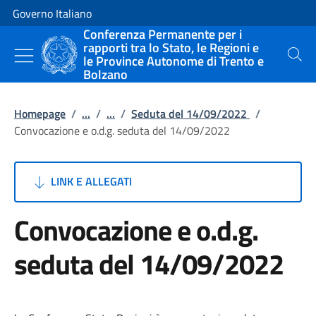
Vai al contenuto
Vai alla navigazione del sito
Governo Italiano
Conferenza Permanente per i
rapporti tra lo Stato, le Regioni e
le Province Autonome di Trento e
Cerca
Bolzano
Homepage
/
...
/
...
/
Seduta del 14/09/2022
/
Convocazione e o.d.g. seduta del 14/09/2022
LINK E ALLEGATI
Convocazione e o.d.g.
seduta del 14/09/2022