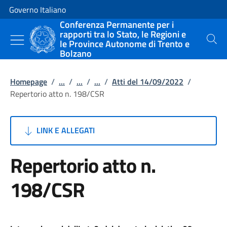
Vai al contenuto
Vai alla navigazione del sito
Governo Italiano
Conferenza Permanente per i
rapporti tra lo Stato, le Regioni e
le Province Autonome di Trento e
Cerca
Bolzano
Homepage
/
...
/
...
/
...
/
Atti del 14/09/2022
/
Repertorio atto n. 198/CSR
LINK E ALLEGATI
Repertorio atto n.
198/CSR