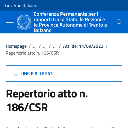
Vai al contenuto
Vai alla navigazione del sito
Governo Italiano
Conferenza Permanente per i
rapporti tra lo Stato, le Regioni e
le Province Autonome di Trento e
Cerca
Bolzano
Homepage
/
...
/
...
/
...
/
Atti del 14/09/2022
/
Repertorio atto n. 186/CSR
LINK E ALLEGATI
Repertorio atto n.
186/CSR