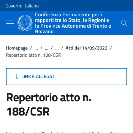
Vai al contenuto
Vai alla navigazione del sito
Governo Italiano
Conferenza Permanente per i
rapporti tra lo Stato, le Regioni e
le Province Autonome di Trento e
Cerca
Bolzano
Homepage
/
...
/
...
/
...
/
Atti del 14/09/2022
/
Repertorio atto n. 188/CSR
LINK E ALLEGATI
Repertorio atto n.
188/CSR