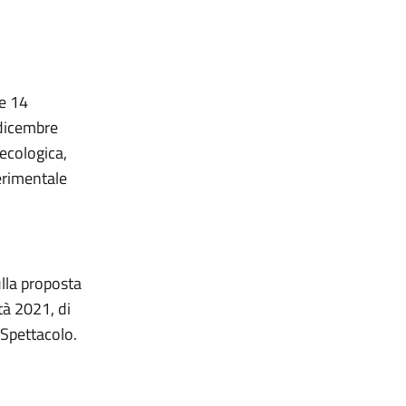
ge 14
 dicembre
ecologica,
erimentale
ulla proposta
tà 2021, di
 Spettacolo.