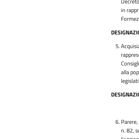
Decreto
in rapp
Formez
DESIGNAZI
Acquisi
rappres
Consigl
alla po
legisla
DESIGNAZI
Parere,
n. 82, 