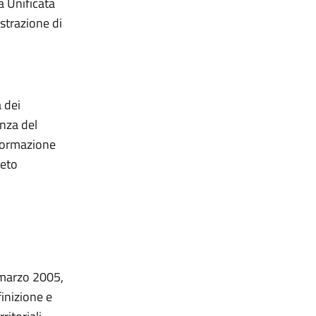
a Unificata
strazione di
 dei
nza del
nformazione
reto
7 marzo 2005,
finizione e