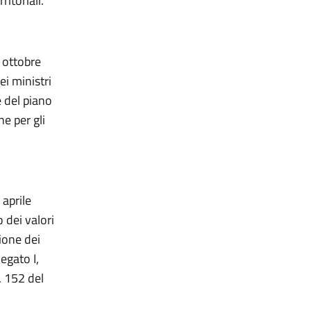
itoriali.
 ottobre
i ministri
 del piano
e per gli
 aprile
 dei valori
ione dei
egato I,
n. 152 del