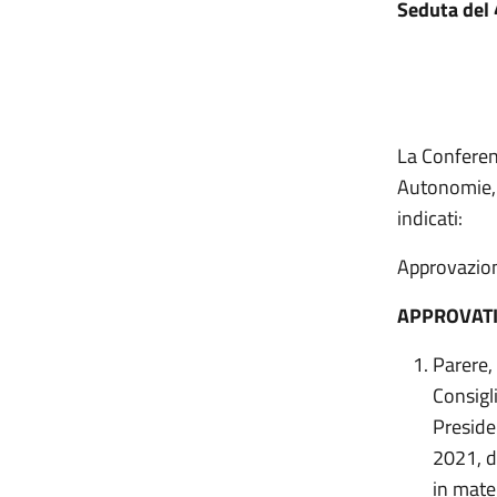
Seduta del
La Conferenz
Autonomie, G
indicati:
Approvazione
APPROVAT
Parere,
Consigl
Presiden
2021, de
in mater