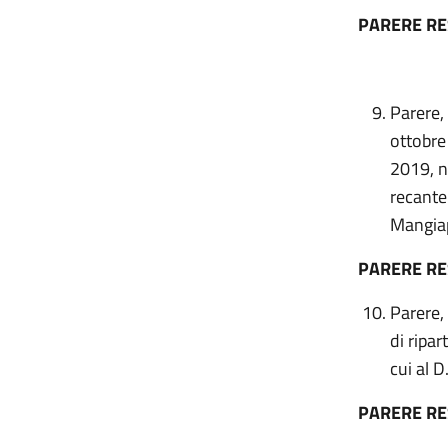
PARERE R
Parere,
ottobre
2019, n
recante
Mangiap
PARERE R
Parere,
di ripar
cui al 
PARERE R