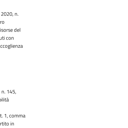
 2020, n.
tro
risorse del
uti con
accoglienza
 n. 145,
ilità
art. 1, comma
tito in