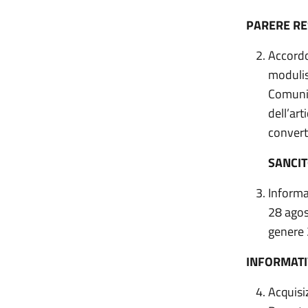
PARERE R
Accordo 
modulis
Comunic
dell’ar
convert
SANCI
Informat
28 agos
genere
INFORMATI
Acquisiz