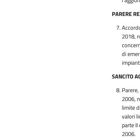
l’aggio
PARERE R
Accordo
2018, n
concern
di emer
impianti
SANCITO A
Parere, 
2006, n
limite 
valori l
parte II
2006.