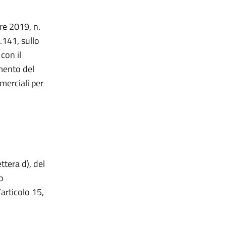
re 2019, n.
.141, sullo
con il
imento del
merciali per
ttera d), del
o
’articolo 15,