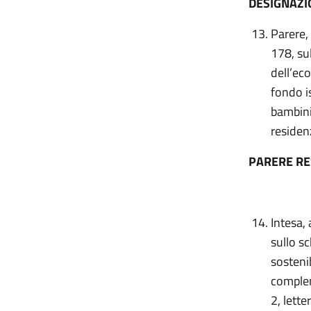
DESIGNAZI
Parere,
178, sul
dell’eco
fondo is
bambini
residen
PARERE R
Intesa,
sullo s
sostenib
complem
2, lett