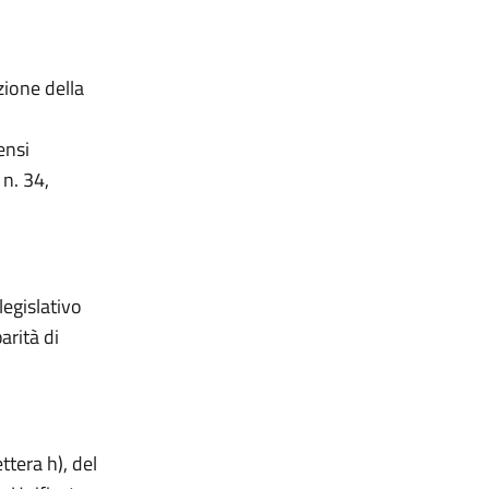
zione della
ensi
n. 34,
legislativo
arità di
ttera h), del