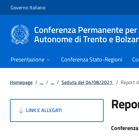
Vai al contenuto
Vai alla navigazione del sito
Governo Italiano
Conferenza Permanente per i r
Autonome di Trento e Bolza
Presentazione
Conferenza Stato-Regioni
Co
Homepage
/
...
/
...
/
Seduta del 04/08/2021
/
Report 
Repo
LINK E ALLEGATI
Conferenza 