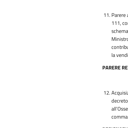
Parere 
111, co
schema 
Ministr
contribu
la vendi
PARERE R
Acquisiz
decreto
all’Osse
comma 1