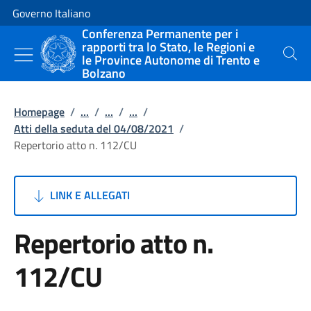
Vai al contenuto
Vai alla navigazione del sito
Governo Italiano
Conferenza Permanente per i
rapporti tra lo Stato, le Regioni e
le Province Autonome di Trento e
Cerca
Bolzano
Homepage
/
...
/
...
/
...
/
Atti della seduta del 04/08/2021
/
Repertorio atto n. 112/CU
LINK E ALLEGATI
Repertorio atto n.
112/CU