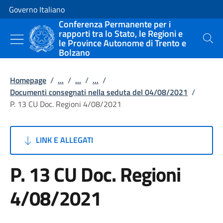
Vai al contenuto
Vai alla navigazione del sito
Governo Italiano
Conferenza Permanente per i
rapporti tra lo Stato, le Regioni e
le Province Autonome di Trento e
Cerca
Bolzano
Homepage
/
...
/
...
/
...
/
Documenti consegnati nella seduta del 04/08/2021
/
P. 13 CU Doc. Regioni 4/08/2021
LINK E ALLEGATI
P. 13 CU Doc. Regioni
4/08/2021