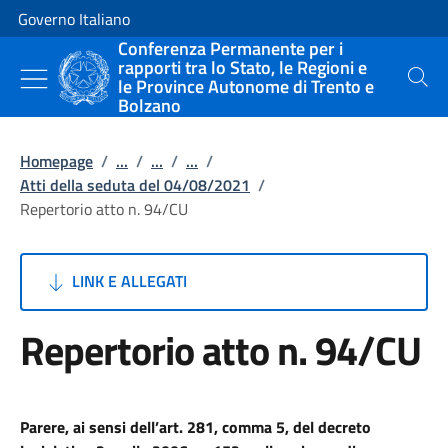
Vai al contenuto
Vai alla navigazione del sito
Governo Italiano
Conferenza Permanente per i
rapporti tra lo Stato, le Regioni e
le Province Autonome di Trento e
Cerca
Bolzano
Homepage
/
...
/
...
/
...
/
Atti della seduta del 04/08/2021
/
Repertorio atto n. 94/CU
LINK E ALLEGATI
Repertorio atto n. 94/CU
Parere, ai sensi dell’art. 281, comma 5, del decreto