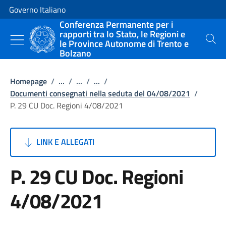
Vai al contenuto
Vai alla navigazione del sito
Governo Italiano
Conferenza Permanente per i
rapporti tra lo Stato, le Regioni e
le Province Autonome di Trento e
Cerca
Bolzano
Homepage
/
...
/
...
/
...
/
Documenti consegnati nella seduta del 04/08/2021
/
P. 29 CU Doc. Regioni 4/08/2021
LINK E ALLEGATI
P. 29 CU Doc. Regioni
4/08/2021