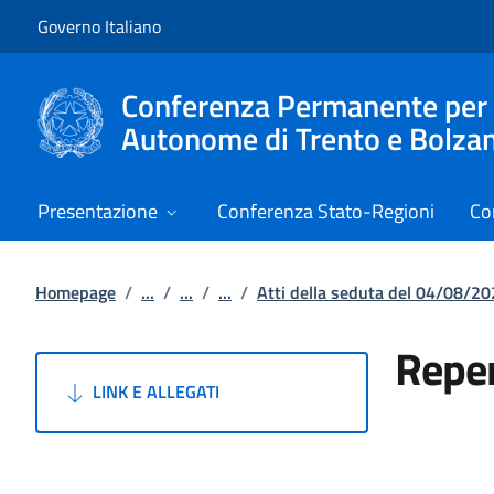
Vai al contenuto
Vai alla navigazione del sito
Governo Italiano
Conferenza Permanente per i r
Autonome di Trento e Bolza
Presentazione
Conferenza Stato-Regioni
Co
Homepage
/
...
/
...
/
...
/
Atti della seduta del 04/08/2
Reper
LINK E ALLEGATI