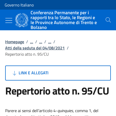
Vai al contenuto
Vai alla navigazione del sito
Governo Italiano
Conferenza Permanente per i
rapporti tra lo Stato, le Regioni e
le Province Autonome di Trento e
Cerca
Bolzano
Homepage
/
...
/
...
/
...
/
Atti della seduta del 04/08/2021
/
Repertorio atto n. 95/CU
LINK E ALLEGATI
Repertorio atto n. 95/CU
Parere ai sensi dell’articolo 4-
quinquies
, comma 1, del