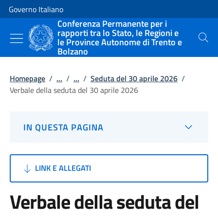
Vai al contenuto
Vai alla navigazione del sito
Governo Italiano
Conferenza Permanente per i
rapporti tra lo Stato, le Regioni e
le Province Autonome di Trento e
Cerca
Bolzano
Homepage
/
...
/
...
/
Seduta del 30 aprile 2026
/
Verbale della seduta del 30 aprile 2026
IN QUESTA PAGINA
LINK E ALLEGATI
Verbale della seduta del