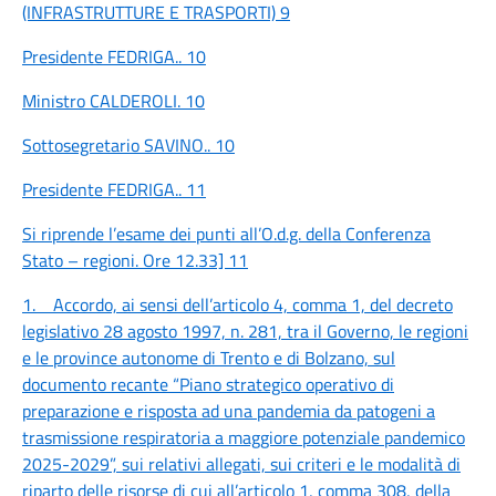
(INFRASTRUTTURE E TRASPORTI)
9
Presidente FEDRIGA..
10
Ministro CALDEROLI.
10
Sottosegretario SAVINO..
10
Presidente FEDRIGA..
11
Si riprende l’esame dei punti all’O.d.g. della Conferenza
Stato – regioni. Ore 12.33]
11
1. Accordo, ai sensi dell’articolo 4, comma 1, del decreto
legislativo 28 agosto 1997, n. 281, tra il Governo, le regioni
e le province autonome di Trento e di Bolzano, sul
documento recante “Piano strategico operativo di
preparazione e risposta ad una pandemia da patogeni a
trasmissione respiratoria a maggiore potenziale pandemico
2025-2029”, sui relativi allegati, sui criteri e le modalità di
riparto delle risorse di cui all’articolo 1, comma 308, della