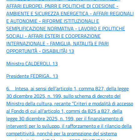
AFFARI EUROPEI, PNRR E POLITICHE DI COESIONE -
AMBIENTE E SICUREZZA ENERGETICA - AFFARI REGIONALI
E AUTONOMIE - RIFORME ISTITUZIONALI E
SEMPLIFICAZIONE NORMATIVA - LAVORO E POLITICHE
SOCIALI - AFFARI ESTERI E COOPERAZIONE
INTERNAZIONALE - FAMIGLIA, NATALITà E PARI
OPPORTUNITÀ - DISABILITÀ)
13
Ministro CALDEROLI.
13
Presidente FEDRIGA..
13
6. Intesa, ai sensi dell’articolo 1, comma 827, della legge
30 dicembre 2025, n. 199, sullo schema di decreto del
Ministro della cultura, recante “Criteri e modalità di accesso
al Fondo di cui all’articolo 1, commi da 825 a 827, della
legge 30 dicembre 2025, n. 199, per il finanziamento di
interventi per lo sviluppo, il rafforzamento e il rilancio della
competitività, nonché per la promozione del sistema