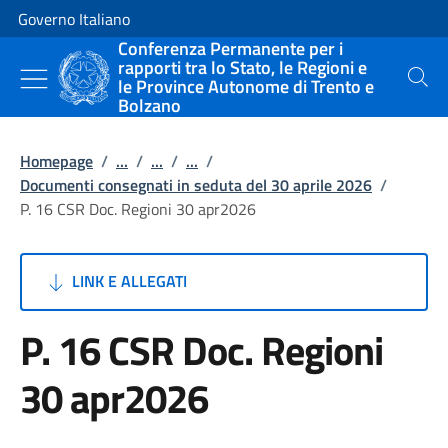
Vai al contenuto
Vai alla navigazione del sito
Governo Italiano
Conferenza Permanente per i
rapporti tra lo Stato, le Regioni e
le Province Autonome di Trento e
Cerca
Bolzano
Homepage
/
...
/
...
/
...
/
Documenti consegnati in seduta del 30 aprile 2026
/
P. 16 CSR Doc. Regioni 30 apr2026
LINK E ALLEGATI
P. 16 CSR Doc. Regioni
30 apr2026