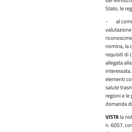
del Ministro
Stato, le re
-
al comm
valutazione 
riconoscimen
nomina, la 
requisiti di
allegata al
interessata
elementi cos
salute trasm
regioni e le
domanda di 
VISTA
la not
n. 6057, con