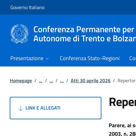
Vai al contenuto
Vai alla navigazione del sito
Governo Italiano
Conferenza Permanente per i r
Autonome di Trento e Bolza
Presentazione
Conferenza Stato-Regioni
Co
Homepage
/
...
/
...
/
...
/
Atti 30 aprile 2026
/
Repertor
Reper
LINK E ALLEGATI
Parere, ai 
2003, n. 28