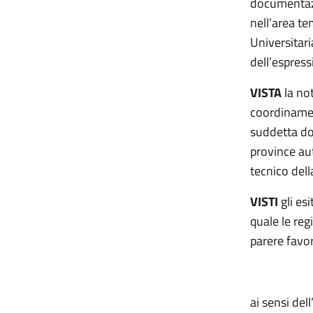
documentazi
nell’area t
Universitari
dell’espres
VISTA
la no
coordinamen
suddetta doc
province au
tecnico dell
VISTI
gli es
quale le re
parere favo
ai sensi del