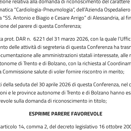
one relativa alla domanda di riconoscimento del carattere s
ematica “Cardiologia-Pneumologia”, dell’Azienda Ospedaliero
a “SS. Antonio e Biagio e Cesare Arrigo” di Alessandria, al fi
sione del parere di questa Conferenza;
ta prot. DAR n.
6221 del 31 marzo 2026, con la quale l’Uffici
to delle attività di segreteria di questa Conferenza ha tras
umentazione alle amministrazioni statali interessate, alle r
tonome di Trento e di Bolzano, con la richiesta al Coordina
a Commissione salute di voler fornire riscontro in merito;
iti della seduta del 30 aprile 2026 di questa Conferenza, nel 
gioni e le province autonome di Trento e di Bolzano hanno e
revole sulla domanda di riconoscimento in titolo;
ESPRIME PARERE FAVOREVOLE
l’articolo 14, comma 2, del decreto legislativo 16 ottobre 20