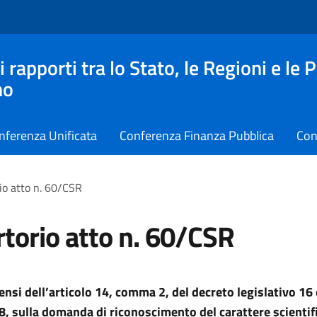
apporti tra lo Stato, le Regioni e le 
no
nferenza Unificata
Conferenza Finanza Pubblica
Con
io atto n. 60/CSR
torio atto n. 60/CSR
sensi dell’articolo 14, comma 2, del decreto legislativo 16
8, sulla domanda di riconoscimento del carattere scientif