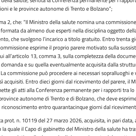
 della salute, sentita la Conferenza permanente per i rapporti
gioni e le province autonome di Trento e Bolzano”;
a 2, che: “Il Ministro della salute nomina una commissione
formata da almeno due esperti nella disciplina oggetto della
to, che svolgono l’incarico a titolo gratuito. Entro trenta gi
commissione esprime il proprio parere motivato sulla sussis
 cui all’articolo 13, comma 3, sulla completezza della docum
la domanda e su quella eventualmente acquisita dalla struttu
. La commissione può procedere ai necessari sopralluoghi e v
ì acquisiti. Entro dieci giorni dal ricevimento del parere, il M
ette gli atti alla Conferenza permanente per i rapporti tra lo 
 province autonome di Trento e di Bolzano, che deve esprime
riconoscimento entro quarantacinque giorni dal ricevimento
a prot. n. 10119 del 27 marzo 2026, acquisita, in pari data, 
 la quale il Capo di gabinetto del Ministro della salute ha t