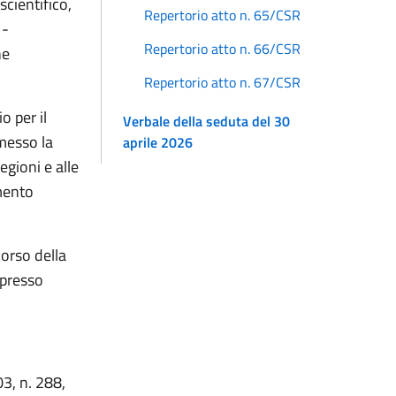
cientifico,
Repertorio atto n. 65/CSR
 -
Repertorio atto n. 66/CSR
ne
Repertorio atto n. 67/CSR
o per il
Verbale della seduta del 30
messo la
aprile 2026
egioni e alle
mento
corso della
spresso
03, n. 288,