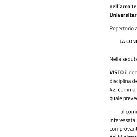
nell’area t
Universitar
Repertorio a
LA CONF
Nella seduta
VISTO
il de
disciplina de
42, comma 1,
quale preve
-
al com
interessata
comprovante 