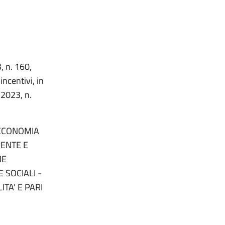
, n. 160,
ncentivi, in
 2023, n.
 ECONOMIA
IENTE E
ME
 SOCIALI -
TA' E PARI