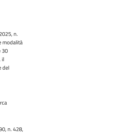
 2025, n.
 e modalità
e 30
il
e del
erca
90, n. 428,