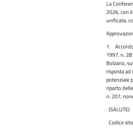
La Conferenz
2026, con il
unificata, c
Approvazione
1.
Accordo,
1997, n. 281
Bolzano, su
risposta ad
potenziale p
riparto dell
n. 207, nonc
(SALUTE)
Codice sito 