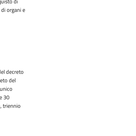
quisto di
 di organi e
del decreto
eto del
 unico
ge 30
, triennio