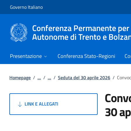
Vai al contenuto
Vai alla navigazione del sito
Governo Italiano
Conferenza Permanente per i r
Autonome di Trento e Bolza
Presentazione
Conferenza Stato-Regioni
Co
Homepage
/
...
/
...
/
Seduta del 30 aprile 2026
/
Convoca
Convo
LINK E ALLEGATI
30 ap