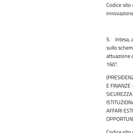
Codice sito 
innovazione
5.
Intesa, 
sullo schema
attuazione d
160”.
(PRESIDENZ
E FINANZE 
SICUREZZA
ISTITUZION
AFFARI EST
OPPORTUNIT
Codice sito 