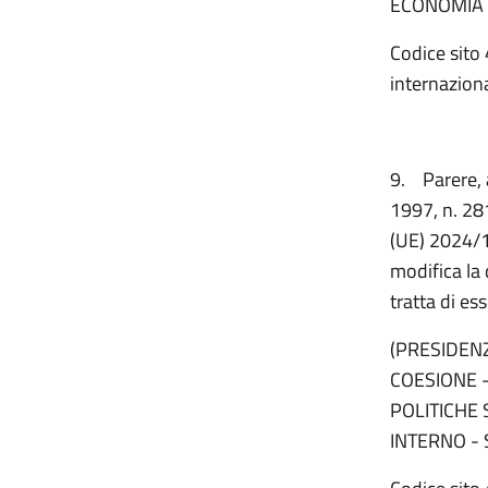
ECONOMIA 
Codice sito 
internaziona
9.
Parere, 
1997, n. 281
(UE) 2024/1
modifica la
tratta di es
(PRESIDENZ
COESIONE -
POLITICHE 
INTERNO - 