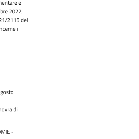
imentare e
mbre 2022,
021/2115 del
ncerne i
 agosto
novra di
OMIE -