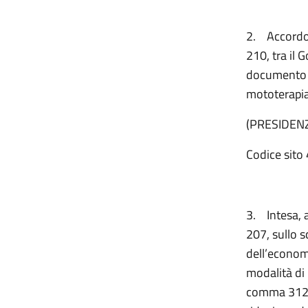
2.
Accordo,
210, tra il 
documento r
mototerapia 
(PRESIDENZ
Codice sito 
3.
Intesa, 
207, sullo s
dell’econom
modalità di u
comma 312, 