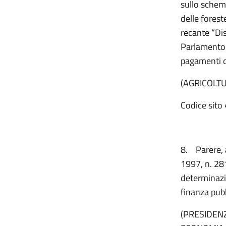
sullo schema
delle fores
recante “Di
Parlamento 
pagamenti di
(AGRICOLT
Codice sito 
8.
Parere, 
1997, n. 281
determinazio
finanza pubb
(PRESIDENZ