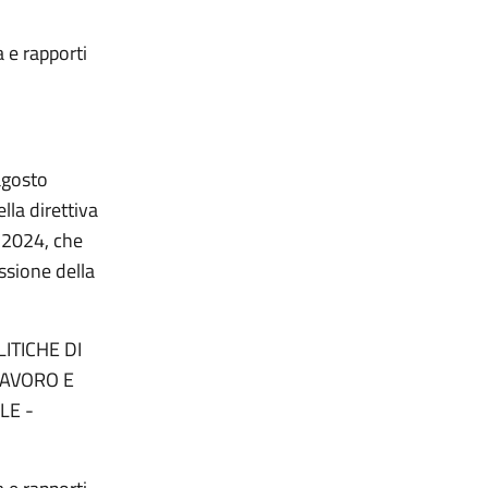
a e rapporti
 agosto
lla direttiva
 2024, che
ssione della
ITICHE DI
LAVORO E
LE -