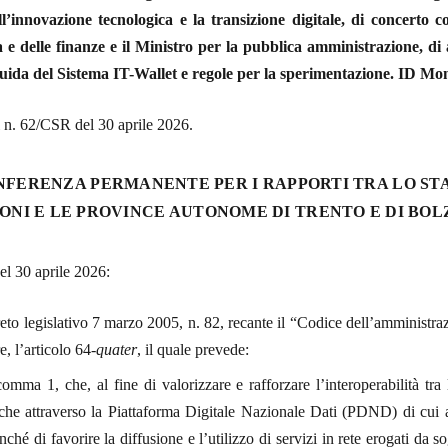
l’innovazione tecnologica e la transizione digitale, di concerto c
 e delle finanze e il Ministro per la pubblica amministrazione, d
uida del Sistema IT-Wallet e regole per la sperimentazione. ID Mo
i n. 62/CSR del 30 aprile 2026.
NFERENZA PERMANENTE PER I RAPPORTI TRA LO STA
ONI E LE PROVINCE AUTONOME DI TRENTO E DI BO
el 30 aprile 2026:
reto legislativo 7 marzo 2005, n. 82, recante il “Codice dell’amministraz
re, l’articolo 64-
quater
, il quale prevede:
comma 1, che, al fine di valorizzare e rafforzare l’interoperabilità tra
che attraverso la Piattaforma Digitale Nazionale Dati (PDND) di cui al
nché di favorire la diffusione e l’utilizzo di servizi in rete erogati da s