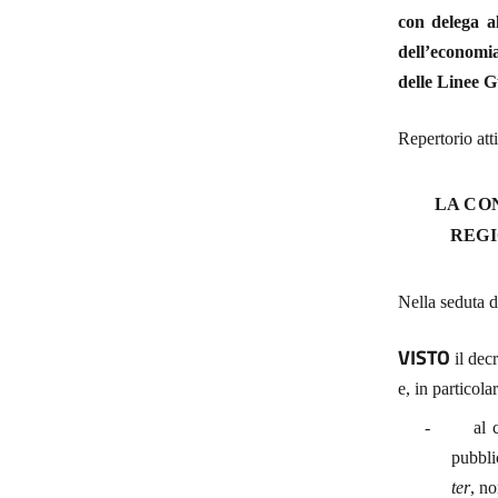
con delega al
dell’economia
delle Linee G
Repertorio att
LA CO
REGI
Nella seduta d
VISTO
il dec
e, in particola
-
al 
pubbli
ter
, no