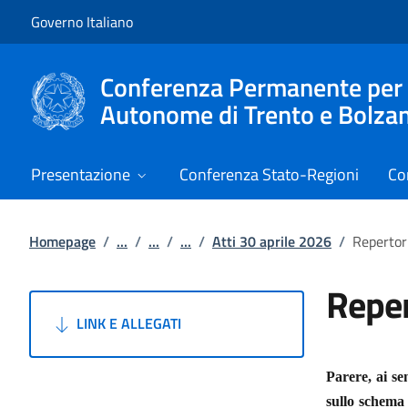
Vai al contenuto
Vai alla navigazione del sito
Governo Italiano
Conferenza Permanente per i r
Autonome di Trento e Bolza
Presentazione
Conferenza Stato-Regioni
Co
Homepage
/
...
/
...
/
...
/
Atti 30 aprile 2026
/
Repertor
Reper
LINK E ALLEGATI
Parere, ai sen
sullo schema 