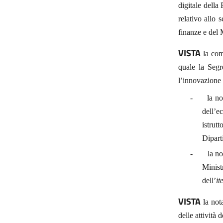
digitale della 
relativo allo 
finanze e del 
VISTA
la com
quale la Segre
l’innovazione 
-
la no
dell’e
istrut
Dipart
-
la no
Minist
dell’
it
VISTA
la not
delle attività