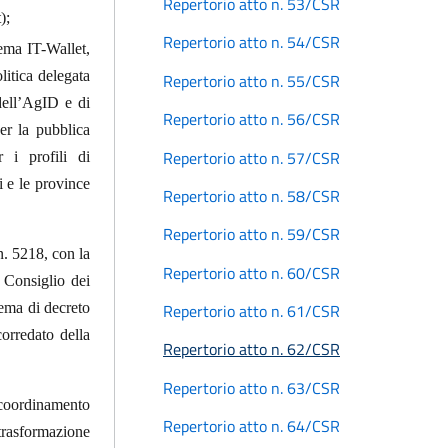
Repertorio atto n. 53/CSR
);
Repertorio atto n. 54/CSR
tema IT-Wallet,
litica delegata
Repertorio atto n. 55/CSR
dell’AgID e di
Repertorio atto n. 56/CSR
er la pubblica
Repertorio atto n. 57/CSR
r i profili di
i e le province
Repertorio atto n. 58/CSR
Repertorio atto n. 59/CSR
n. 5218, con la
Repertorio atto n. 60/CSR
 Consiglio dei
hema di decreto
Repertorio atto n. 61/CSR
corredato della
Repertorio atto n. 62/CSR
Repertorio atto n. 63/CSR
 coordinamento
Repertorio atto n. 64/CSR
 trasformazione