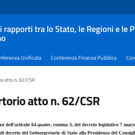
apporti tra lo Stato, le Regioni e le 
no
nferenza Unificata
Conferenza Finanza Pubblica
Con
io atto n. 62/CSR
torio atto n. 62/CSR
si dell’articolo 64-
quater
, comma 3, del decreto legislativo 7 marz
di decreto del Sottosegretario di Stato alla Presidenza del Consigli