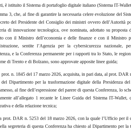
ti, è istituito il Sistema di portafoglio digitale italiano (Sistema IT-Wallet
mma 3, che, al fine di garantire la necessaria celere evoluzione del Sis
creto del Presidente del Consiglio dei ministri ovvero dell’Autorità po
eria di innovazione tecnologica, ove nominata, adottato su proposta 
to con il Ministro dell’economia e delle finanze e con il Ministro p
strazione, sentite l’Agenzia per la cybersicurezza nazionale, pe
enza, e la Conferenza permanente per i rapporti tra lo Stato, le region
me di Trento e di Bolzano, sono approvate apposite linee guida;
 prot. n. 1845 del 17 marzo 2026, acquisita, in pari data, al prot. DAR 
 del Dipartimento per la trasformazione digitale della Presidenza del
asmesso, al fine dell’espressione del parere di questa Conferenza, lo sc
tamente all’allegato 1 recante le Linee Guida del Sistema IT-Wallet, 
trativa e della relazione tecnica;
ta prot. DAR n. 5253 del 18 marzo 2026, con la quale l’Ufficio per il
 della segreteria di questa Conferenza ha chiesto al Dipartimento per la