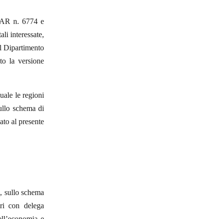
 DAR n. 6774 e
li interessate,
el Dipartimento
to la versione
uale le regioni
ullo schema di
ato al presente
2, sullo schema
tri con delega
dell’economia e