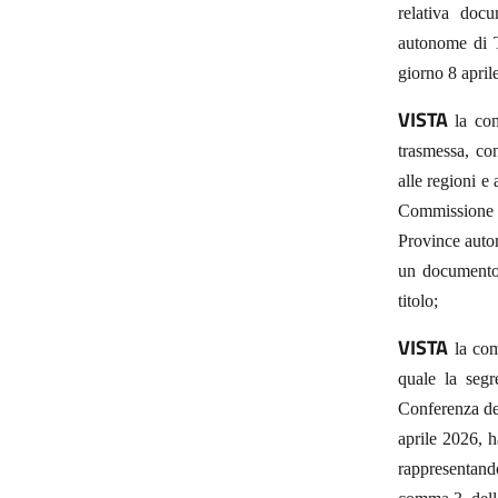
relativa docu
autonome di T
giorno 8 april
VISTA
la com
trasmessa, con
alle regioni e
Commissione i
Province auto
un documento,
titolo;
VISTA
la com
quale la segr
Conferenza del
aprile 2026, h
rappresentando