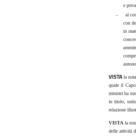
e priva
-
al co
con de
in mat
concer
ammini
compet
autono
VISTA
la nota
quale il Capo
ministri ha tr
in titolo, uni
relazione illus
VISTA
la no
delle attività