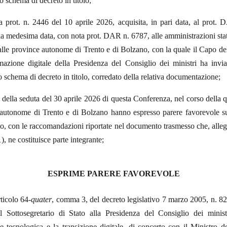
 schema di decreto in titolo;
a prot. n. 2446 del 10 aprile 2026, acquisita, in pari data, al prot.
la medesima data, con nota prot. DAR n. 6787, alle amministrazioni stata
 alle province autonome di Trento e di Bolzano, con la quale il Capo d
rmazione digitale della Presidenza del Consiglio dei ministri ha invia
lo schema di decreto in titolo, corredato della relativa documentazione;
i della seduta del 30 aprile 2026 di questa Conferenza, nel corso della q
 autonome di Trento e di Bolzano hanno espresso parere favorevole s
olo, con le raccomandazioni riportate nel documento trasmesso che, alleg
1), ne costituisce parte integrante;
ESPRIME PARERE FAVOREVOLE
rticolo 64-
quater
, comma 3, del decreto legislativo 7 marzo 2005, n. 8
l Sottosegretario di Stato alla Presidenza del Consiglio dei minis
e tecnologica e la transizione digitale, di concerto con il Ministro 