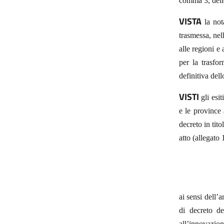
comma 3, dello
VISTA
la not
trasmessa, nel
alle regioni e
per la trasfo
definitiva del
VISTI
gli esit
e le province
decreto in tit
atto (allegato 
ai sensi dell’a
di decreto de
all’innovazion