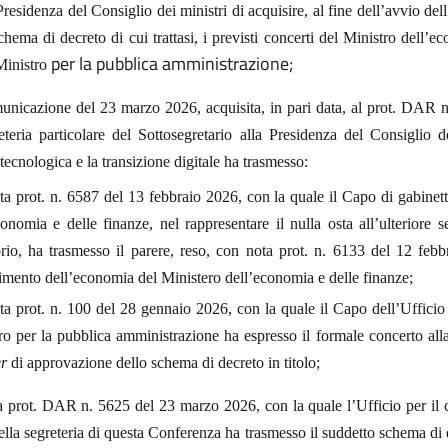
Presidenza del Consiglio dei ministri di acquisire, al fine dell’avvio dell
schema di decreto di cui trattasi
, i previsti concerti del Ministro dell’e
per la pubblica amministrazione;
Ministro
unicazione del 23 marzo 2026, acquisita, in pari data, al prot. DAR n
teria particolare del Sottosegretario alla Presidenza del Consiglio d
tecnologica e la transizione digitale ha trasmesso:
ta prot. n. 6587 del 13 febbraio 2026, con la quale il Capo di gabinet
conomia e delle finanze, nel rappresentare il nulla osta all’ulteriore s
torio, ha trasmesso il parere, reso, con nota prot. n. 6133 del 12 feb
imento dell’economia del Ministero dell’economia e delle finanze;
ta prot. n. 100 del 28 gennaio 2026, con la quale il Capo dell’Ufficio 
ro per la pubblica amministrazione ha espresso il formale concerto all
er
di approvazione dello schema di decreto in titolo;
a prot. DAR n. 5625 del 23 marzo 2026, con la quale l’Ufficio per il
 della segreteria di questa Conferenza ha trasmesso il suddetto schema di 