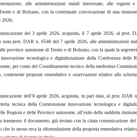
mentazione, alle amministrazioni statali interessate, alle regioni e
rento e di Bolzano, con la contestuale convocazione di una riunione 
e 2026;
unicazione del 3 aprile 2026, acquisita, il 7 aprile 2026, al prot.
 nota prot. DAR n. 6540 del 7 aprile 2026, alle amministrazioni stata
 alle province autonome di Trento e di Bolzano, con la quale la segreteri
nnovazione tecnologica e digitalizzazione della Conferenza delle R
nome, per conto del Coordinamento tecnico della medesima Commissio
 contenente proposte emendative e osservazioni relative allo schema
unicazione dell’8 aprile 2026, acquisita, in pari data, al prot. DAR n
eteria tecnica della Commissione innovazione tecnologica e digitali
le Regioni e delle Province autonome, all’esito della suddetta riunione
a trasmesso il documento, già inviato con la citata comunicazione del
 che lo stesso reca la riformulazione della proposta emendativa relativa 