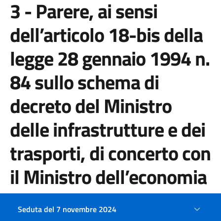
3 - Parere, ai sensi
dell’articolo 18-bis della
legge 28 gennaio 1994 n.
84 sullo schema di
decreto del Ministro
delle infrastrutture e dei
trasporti, di concerto con
il Ministro dell’economia
e delle finanze, di riparto
Seduta del 7 novembre 2024