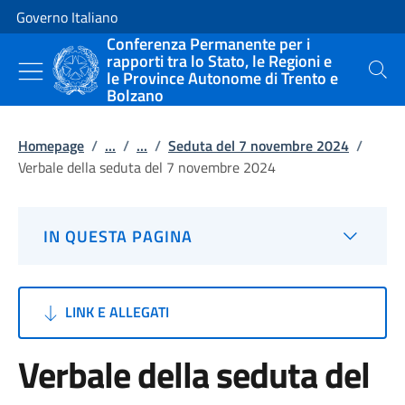
Vai al contenuto
Vai alla navigazione del sito
Governo Italiano
Conferenza Permanente per i
rapporti tra lo Stato, le Regioni e
le Province Autonome di Trento e
Cerca
Bolzano
Homepage
/
...
/
...
/
Seduta del 7 novembre 2024
/
Verbale della seduta del 7 novembre 2024
IN QUESTA PAGINA
LINK E ALLEGATI
Verbale della seduta del