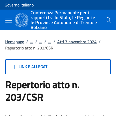
Vai al contenuto
Vai alla navigazione del sito
Governo Italiano
Conferenza Permanente per i
rapporti tra lo Stato, le Regioni e
le Province Autonome di Trento e
Cerca
Bolzano
Homepage
/
...
/
...
/
...
/
Atti 7 novembre 2024
/
Repertorio atto n. 203/CSR
LINK E ALLEGATI
Repertorio atto n.
203/CSR